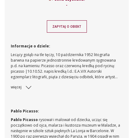
-
ZAPYTAJ O OBIEKT
Informacje o dziele:
Lecący gołąb na tle tęczy, 10 października 1952 litografia
barwna na papierze jednostronnie kredowanym sygnowana
p.d. na kamieniu: Picasso oraz czerwoną kredką pod ryciną:
picasso |10.10.52. napis kredką l.d.: E.A.V/X Autorski
egzemplarz litografii, piąta z dziesięciu odbitek, które artysta
wykonał własnoręcznie, dotychczas nie ewidencjonowana ani
więcej
nie katalogowana. Litografia wydana następnie w nakładzie
drukarskim 238 odbitek. Colombe Volant występuje także w
wersji czarno-białej. Obraz reprodukowany lub opisywany w:
- Georges Block, Pablo Picasso, t. I, Catalogue de l’oevre
gravé et litographié 1904-1967, Berne 1971, nr kat. 712, il.
Pablo Picasso:
(wersja bez dodruku barwnego nr kat. 1356, il.)
Pablo Picasso
rysował i malował od dziecka, ucząc się
początkowo od ojca, malarza i kustosza muzeum w Maladze, a
następnie w szkole sztuk pięknych La Lonja w Barcelonie. W
1900 po raz pierwszy wyjechał do Paryża, w 1904 osiadł w nim