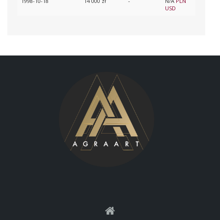
1998-10-18
14 000 zł
-
N/A
PLN
USD