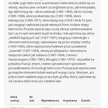
na stałe. Jego twórczość w pierwszym ćwierćwieczu dzieli się na
okresy, wyznaczane cechami szczególnymi prac, jak kolorystyka,
typ deformacji itp.: okres niebieski (1901-1903), okres różowy
(1905-1906), okres prekubistyczny (1907-1909), okres
kubistyczny (1909-1917), okres klasyczny (1918-1924). Po tym,
jak osiągnął i wykształcił język własnych form, kolejne etapy
twórczości Picassa wyznaczają raczej okresy zainteresowania
tym czy in-nym tematem bądź techniką. I tak wyróżnia się okres
„wielkich kąpiących się” (1927-1937), biegnący równolegle z
okresem wzmożonego zajmowania się przez artystę rzeźbą
(1930-1935), okres wyznaczony hasłowo przez powstanie
„Guerniki” (1937-1939), okresy przebywania i tworzenia w
miejscach takich jak Vallauris (1947-1954), Cannes i
Vauvenargues (1955-1961), Mougins (1961-1973) – wszystkie na
południu Francji. Innym, równie uprawnionym sposobem
porządkowania chronologii twórczości Picassa jest wyznaczanie
jej etapów imionami kobiet ważnych w jego życiu. Ważnym, acz
pobocznym wątkiem jego pracy była grafika, którą zajmował się
od zarania twórczości po ostatnie lata.
Data
Nr
aukcji
kat
Wywoławcza
Uzyskana
Zmień: