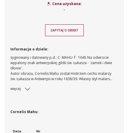
Cena uzyskana:
-
ZAPYTAJ O OBIEKT
Informacje o dziele:
sygnowany i datowany p.d.: C· MAHU· f · 1645 Na odwrocie
wypalony znak antwerpskiej gildii św. Łukasza - 'zamek i dwie
dłonie'.
Autor obrazu, Cornelis Mahu został mistrzem cechu malarzy
św. Łukasza w Antwerpii w roku 1638/39. Własny styl malarski
rozwinął rychło w kierunku naśladownictwa i kopiowania
więcej
modnych kompozycji swoich słynnych kolegów. Sceny
rodzajowe malował według Davida Teniersa II i Adria-ena van
Ostadego, w widokach morskich naśladował Jana Porcellisa
oraz Jana i Bonaventurę Peetersów, zaś jego martwe natury
są pastiszami lub wiernymi powtórzeniami kompozycji
Cornelis Mahu:
Pietera Claesa, Jana Dawidsz de Heema i Willema Hedy. W
tym bowiem czasie podejście do zagadnień powtórzenia,
pastiszu czy kopii było bardziej liberalne niż obecnie. Brak
Data
Nr
oryginalności nie dyskredytował artysty, zmieniała się tylko