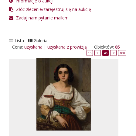
Informacje o aukcji
Złóż zlecenie/zarejestruj się na aukcję
Zadaj nam pytanie mailem
Lista
Galeria
Cena:
uzyskana
|
uzyskana z prowizją
Obiektów:
85
15
30
45
60
100