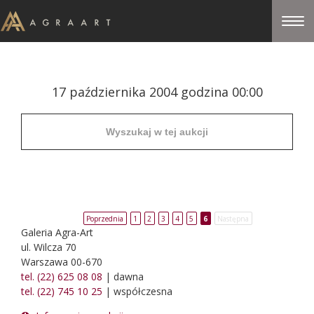
17 października 2004 godzina 00:00
Poprzednia
1
2
3
4
5
6
Następna
Galeria Agra-Art
ul. Wilcza 70
Warszawa 00-670
tel. (22) 625 08 08
| dawna
tel. (22) 745 10 25
| współczesna