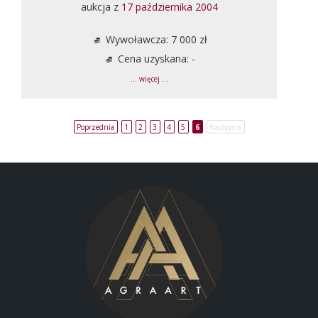
aukcja z
17 października 2004
Wywoławcza: 7 000 zł
Cena uzyskana: -
... więcej ...
Poprzednia
1
2
3
4
5
6
Następna