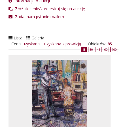
Informacje o aukcji
Złóż zlecenie/zarejestruj się na aukcję
Zadaj nam pytanie mailem
Lista
Galeria
Cena:
uzyskana
|
uzyskana z prowizją
Obiektów:
85
15
30
45
60
100