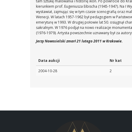
tam sztukę malowania i historię ikon. Po powrocie do K
kierunkiem prof. Eugeniusza Eibischa (1945-1947). Na I 
wystawiał, zajmując się w tym czasie scenografią oraz m
Wenecji. W latach 1957-1962 był pedagogiem w Państwowej
emeryturę w 1993. W drugiej połowie lat 50. osiągnął cha
sakralnym. W 1976 podjął na nowo realizacje monumentaln
(1976-1979). Artysta powszechnie uznawany był za autory
Jerzy Nowosielski zmarł 21 lutego 2011 w Krakowie.
Data aukcji
Nr kat
2004-10-28
2