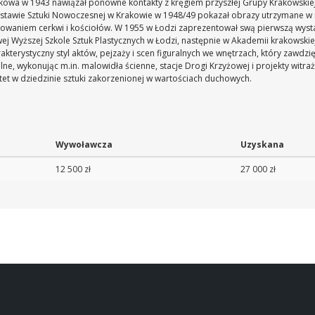
rakowa w 1943 nawiązał ponowne kontakty z kręgiem przyszłej Grupy Krakowskie
Wystawie Sztuki Nowoczesnej w Krakowie w 1948/49 pokazał obrazy utrzymane w n
alowaniem cerkwi i kościołów. W 1955 w Łodzi zaprezentował swą pierwszą wysta
 Wyższej Szkole Sztuk Plastycznych w Łodzi, następnie w Akademii krakowskiej
rakterystyczny styl aktów, pejzaży i scen figuralnych we wnętrzach, który zawdz
e, wykonując m.in. malowidła ścienne, stacje Drogi Krzyżowej i projekty witr
tet w dziedzinie sztuki zakorzenionej w wartościach duchowych.
Wywoławcza
Uzyskana
12 500 zł
27 000 zł