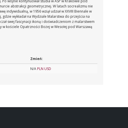
j. Po wojnie kontynuował studia w ASP w Krakowie pod
urcie abstrakcji geometrycznej. W latach socrealizmu nie
wę indywidualną, w 1956 wziął udział w XXVIII Biennale w
, gdzie wykładał na Wydziale Malarstwa do przejścia na
ięczał swej fascynacji ikoną i doświadczeniom z malarstwem
aży w kościele Opatrzności Bożej w Wesołej pod Warszawą
Zmień:
N/A
PLN
USD