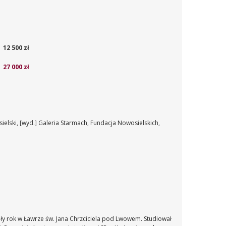
12 500 zł
27 000 zł
elski, [wyd.] Galeria Starmach, Fundacja Nowosielskich,
ły rok w Ławrze św. Jana Chrzciciela pod Lwowem. Studiował