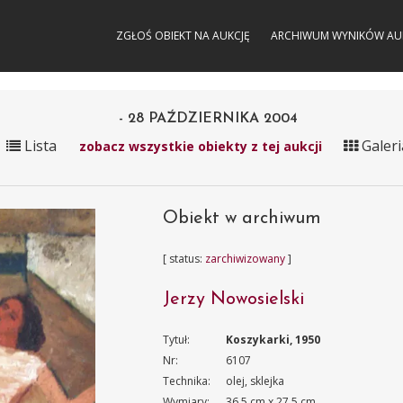
ZGŁOŚ OBIEKT NA AUKCJĘ
ARCHIWUM WYNIKÓW AU
- 28 PAŹDZIERNIKA 2004
Lista
Galeri
zobacz wszystkie obiekty z tej aukcji
Obiekt w archiwum
[ status:
zarchiwizowany
]
Jerzy Nowosielski
Tytuł:
Koszykarki, 1950
Nr:
6107
Technika:
olej, sklejka
Wymiary:
36.5 cm x 27.5 cm