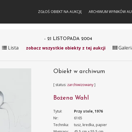
ZGŁOŚ OBIEKT NA AUKCJĘ
ARCHIWUM WYNIKÓW AU
- 21 LISTOPADA 2004
Lista
Galeri
zobacz wszystkie obiekty z tej aukcji
Obiekt w archiwum
[ status:
zarchiwizowany
]
Bożena Wahl
Tytuł:
Przy stole, 1976
Nr:
6165
Technika:
tusz, kredka, papier
Wymiary:
45.5 cm x 55.5 cm