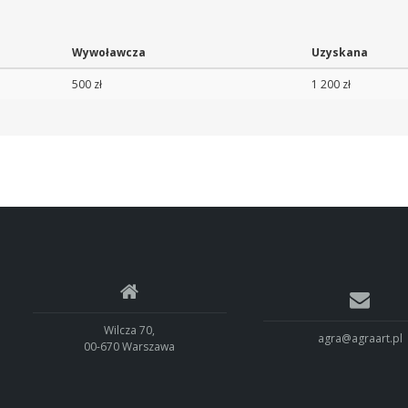
Wywoławcza
Uzyskana
500 zł
1 200 zł
Wilcza 70,
agra@agraart.pl
00-670 Warszawa