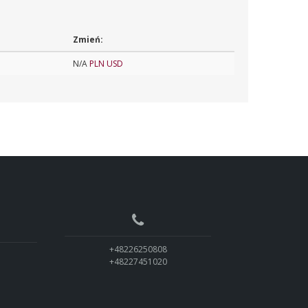
Zmień:
N/A
PLN
USD
+48226250808
+48227451020