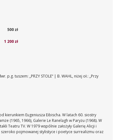
500 zł
1 200 zł
wr. p.g. tuszem: „PRZY STOLE“ | B. WAHL, niżej oł.: „Przy
d kierunkiem Eugeniusza Eibischa. W latach 60. siostry
amże (1965, 1966), Galerie Le Ranelagh w Paryżu (1968). W
kli Teatru TV. W 1979 wspólnie założyły Galerię Alicji i
 szeroko pojmowanej stylistyce i poetyce surrealizmu oraz