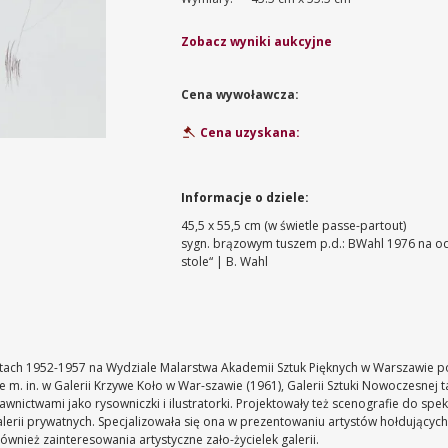
Zobacz wyniki aukcyjne
Cena wywoławcza:
Cena uzyskana:
Informacje o dziele:
45,5 x 55,5 cm (w świetle passe-partout)
sygn. brązowym tuszem p.d.: BWahl 1976
na od
stole“ | B. Wahl
w latach 1952-1957 na Wydziale Malarstwa Akademii Sztuk Pięknych w Warszawie po
 m. in. w Galerii Krzywe Koło w War-szawie (1961), Galerii Sztuki Nowoczesnej t
wnictwami jako rysowniczki i ilustratorki. Projektowały też scenografie do spekta
lerii prywatnych. Specjalizowała się ona w prezentowaniu artystów hołdujących
również zainteresowania artystyczne zało-życielek galerii.