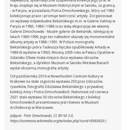
Największa, systematycznie uzupełniana kolekcja jego prac w
kraju znajduje się w Muzeum Historycznym w Sanoku, za granicą
- w Paryżu, w posiadaniu Piotra Dmochowskiego, który od 1983
kolekcjonuje prace i promuje twórczość artysty. Zorganizował
on wystawy indywidualne Beksińskiego m.in. w Galerie Valmay w
Paryżu w 1985, 1986 i 1988 oraz stałą ekspozycję we własnej
Galerie Dmochowski - Musée-galerie de Beksiński, istniejącej w
latach 1989-1996. Jego też nakładem ukazały się monumentalne
albumy artysty w 1988 i 1991.
W Polsce monografię
Beksińskiego pióra Tadeusza Nyczka opublikowały Arkady w
1989 (II wydanie w 1992). Wiosną 2005 roku w Pałacu Opatów w
Gdańsku Oliwie miała miejsce duża wystawa obrazów
Beksińskiego, a dyrektor Muzeum w Sanoku Wiesław Banach
wydał obszerną monografię artysty.
Od października 2016 w Nowohuckim Centrum Kultury w
Krakowie na stałe zagościła wystawa 250 prac (obrazów,
rysunków, fotografii) Zdzisława Beksińskiego z prywatnej
kolekcji Anny i Piotra Dmochowskich. Natomiast od czerwca
2021 stała wystawa 30 obrazów Beksińskiego z kolekcji
Dmochowskich prezentowana jest również w Muzeum
Archidiecezji w Warszawie.
(zdjęcie: Piotr Dmochowski, CC BY-SA 3.0,
https://commons.wikimedia.org/w/index.php?curid=8960820 )