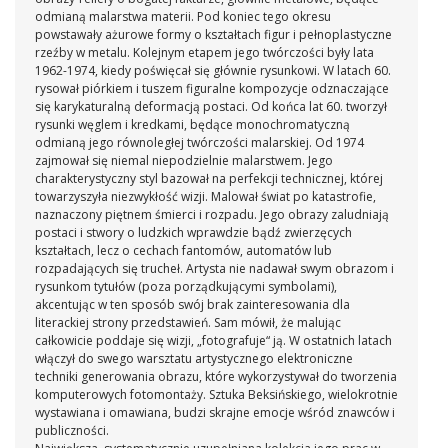
odmianą malarstwa materii. Pod koniec tego okresu
powstawały ażurowe formy o kształtach figur i pełnoplastyczne
rzeźby w metalu. Kolejnym etapem jego twórczości były lata
1962-1974, kiedy poświęcał się głównie rysunkowi. W latach 60.
rysował piórkiem i tuszem figuralne kompozycje odznaczające
się karykaturalną deformacją postaci. Od końca lat 60. tworzył
rysunki węglem i kredkami, będące monochromatyczną
odmianą jego równoległej twórczości malarskiej. Od 1974
zajmował się niemal niepodzielnie malarstwem. Jego
charakterystyczny styl bazował na perfekcji technicznej, której
towarzyszyła niezwykłość wizji. Malował świat po katastrofie,
naznaczony piętnem śmierci i rozpadu. Jego obrazy zaludniają
postaci i stwory o ludzkich wprawdzie bądź zwierzęcych
kształtach, lecz o cechach fantomów, automatów lub
rozpadających się trucheł. Artysta nie nadawał swym obrazom i
rysunkom tytułów (poza porządkującymi symbolami),
akcentując w ten sposób swój brak zainteresowania dla
literackiej strony przedstawień. Sam mówił, że malując
całkowicie poddaje się wizji, „fotografuje“ ją. W ostatnich latach
włączył do swego warsztatu artystycznego elektroniczne
techniki generowania obrazu, które wykorzystywał do tworzenia
komputerowych fotomontaży. Sztuka Beksińskiego, wielokrotnie
wystawiana i omawiana, budzi skrajne emocje wśród znawców i
publiczności.