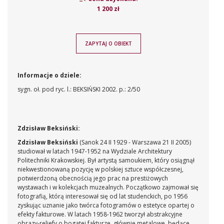
1 200 zł
ZAPYTAJ O OBIEKT
Informacje o dziele:
sygn. oł. pod ryc. l.: BEKSIŃSKI 2002. p.: 2/50
Zdzisław Beksiński:
Zdzisław Beksiński
(Sanok 24 II 1929 - Warszawa 21 II 2005)
studiował w latach 1947-1952 na Wydziale Architektury
Politechniki Krakowskiej. Był artystą samoukiem, który osiągnął
niekwestionowaną pozycję w polskiej sztuce współczesnej,
potwierdzoną obecnością jego prac na prestiżowych
wystawach i w kolekcjach muzealnych. Początkowo zajmował się
fotografią, którą interesował się od lat studenckich, po 1956
zyskując uznanie jako twórca fotogramów o estetyce opartej o
efekty fakturowe. W latach 1958-1962 tworzył abstrakcyjne
obrazy-reliefy o bogatej fakturze, głównie metalowe, będące