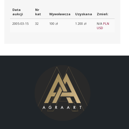
Data
Nr
aukcji
kat
Wywoławcza
Uzyskana
Zmień:
2005-03-15
32
100 zł
1 200 zł
N/A
PLN
USD