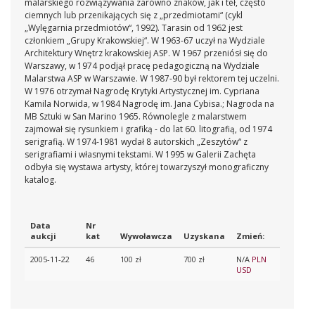
malarskiego rozwiązywania zarówno znaków, jak i teł, często
ciemnych lub przenikających się z „przedmiotami“ (cykl
„Wylęgarnia przedmiotów“, 1992). Tarasin od 1962 jest
członkiem „Grupy Krakowskiej“. W 1963-67 uczył na Wydziale
Architektury Wnętrz krakowskiej ASP. W 1967 przeniósł się do
Warszawy, w 1974 podjął pracę pedagogiczną na Wydziale
Malarstwa ASP w Warszawie. W 1987-90 był rektorem tej uczelni.
W 1976 otrzymał Nagrodę Krytyki Artystycznej im. Cypriana
Kamila Norwida, w 1984 Nagrodę im. Jana Cybisa.; Nagroda na
MB Sztuki w San Marino 1965. Równolegle z malarstwem
zajmował się rysunkiem i grafiką - do lat 60. litografią, od 1974
serigrafią. W 1974-1981 wydał 8 autorskich „Zeszytów“ z
serigrafiami i własnymi tekstami. W 1995 w Galerii Zachęta
odbyła się wystawa artysty, której towarzyszył monograficzny
katalog.
Data
Nr
aukcji
kat
Wywoławcza
Uzyskana
Zmień:
2005-11-22
46
100 zł
700 zł
N/A
PLN
USD