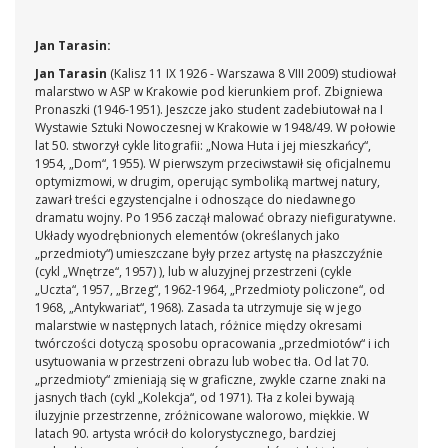
Jan Tarasin:
Jan Tarasin
(Kalisz 11 IX 1926 - Warszawa 8 VIII 2009) studiował
malarstwo w ASP w Krakowie pod kierunkiem prof. Zbigniewa
Pronaszki (1946-1951). Jeszcze jako student zadebiutował na I
Wystawie Sztuki Nowoczesnej w Krakowie w 1948/49. W połowie
lat 50. stworzył cykle litografii: „Nowa Huta i jej mieszkańcy“,
1954, „Dom“, 1955). W pierwszym przeciwstawił się oficjalnemu
optymizmowi, w drugim, operując symboliką martwej natury,
zawarł treści egzystencjalne i odnoszące do niedawnego
dramatu wojny. Po 1956 zaczął malować obrazy niefiguratywne.
Układy wyodrębnionych elementów (określanych jako
„przedmioty“) umieszczane były przez artystę na płaszczyźnie
(cykl „Wnętrze“, 1957) ), lub w aluzyjnej przestrzeni (cykle
„Uczta“, 1957, „Brzeg“, 1962-1964, „Przedmioty policzone“, od
1968, „Antykwariat“, 1968). Zasada ta utrzymuje się w jego
malarstwie w następnych latach, różnice między okresami
twórczości dotyczą sposobu opracowania „przedmiotów“ i ich
usytuowania w przestrzeni obrazu lub wobec tła. Od lat 70.
„przedmioty“ zmieniają się w graficzne, zwykle czarne znaki na
jasnych tłach (cykl „Kolekcja“, od 1971). Tła z kolei bywają
iluzyjnie przestrzenne, zróżnicowane walorowo, miękkie. W
latach 90. artysta wrócił do kolorystycznego, bardziej