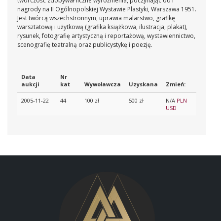
twórczość zdobywał liczne wyróżnienia, poczynając od I
nagrody na II Ogólnopolskiej Wystawie Plastyki, Warszawa 1951.
Jest twórcą wszechstronnym, uprawia malarstwo, grafikę
warsztatową i użytkową (grafika książkowa, ilustracja, plakat),
rysunek, fotografię artystyczną i reportażową, wystawiennictwo,
scenografię teatralną oraz publicystykę i poezję.
Data
Nr
aukcji
kat
Wywoławcza
Uzyskana
Zmień:
2005-11-22
44
100 zł
500 zł
N/A
PLN
USD