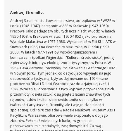
Andrzej Strumiłło:
Andrzej Strumiłło studiował malarstwo, początkowo w PWSSP w
Łodzi (1945-1947), następnie w ASP w Krakowie (1947-1950).
Pracował jako pedagog w obu tych uczelniach: w Łodzi w latach
1950-1953, w Krakowie w latach 1950-1952 i jako profesor na
Wydziale Malarstwa w 1977-1980. Wykładał też w Filii KUL-ATK w
Suwałkach (1988) i na Wszechnicy Mazurskiej w Olecku (1997-
2000). W latach 1977-1991 był współorganizatorem i
komisarzem Spotkań Wigierskich "Kultura i środowisko", jednej
z pierwszych inicjatyw ekologiczno-artystycznych w Polsce. W
1982-1984 kierował Pracownią Projektowania Graficznego ONZ
w Nowym Jorku. Tym jednak, co decydująco wpłynęło na jego
osobowość artystyczną, były podejmowane od 1954 liczne
podróże na Bliski i Daleki Wschód oraz do azjatyckiej części
ZSRR. Wrażenia i obserwacje z tych wypraw, przywożone z nich
przedmioty i dzieła sztuki, osiągnięte z latami znawstwo tych
rejonów, ludów i kultur silnie uwidoczniło się nie tylko w
twórczości artystycznej Strumiłły, ale i w jego działalności
społecznej. Od 1978 zasiadał w Radzie Naukowej Muzeum Azji i
Pacyfiku w Warszawie, ofiarował wiele eksponatów do jego
zbiorów. Pełnił też wiele innych funkcji w gremiach
państwowych, ministerialnych, związkowych itd. Za swą