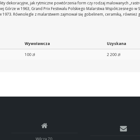
ekty dekoracyjne, jak rytmiczne powtórzenia form czy rodzaj malowanych „rast
onej Górze w 1963, Grand Prix Festiwalu Polskiego Malarstwa Współczesnego w 
w 1973. Równolegle z malarstwem zajmował się gobelinem, ceramiką, również 
Wywoławcza
Uzyskana
100 zł
2 200 zł
Wilcza 70,