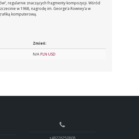
rów“, regularnie znaczących fragmenty kompozycji. Wśród
Szczecinie w 1968, nagrodę im. George’a Rowney’a w
grafiką komputerową.
Zmień:
N/A
PLN
USD
+48226250808