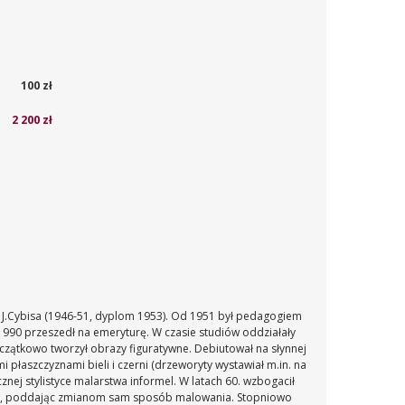
100 zł
2 200 zł
 J.Cybisa (1946-51, dyplom 1953). Od 1951 był pedagogiem
1990 przeszedł na emeryturę. W czasie studiów oddziałały
czątkowo tworzył obrazy figuratywne. Debiutował na słynnej
łaszczyznami bieli i czerni (drzeworyty wystawiał m.in. na
nej stylistyce malarstwa informel. W latach 60. wzbogacił
o dziś, poddając zmianom sam sposób malowania. Stopniowo