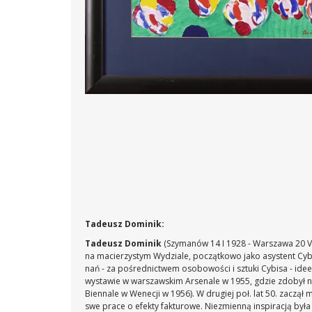
Tadeusz Dominik:
Tadeusz Dominik
(Szymanów 14 I 1928 - Warszawa 20 V
na macierzystym Wydziale, początkowo jako asystent Cybi
nań - za pośrednictwem osobowości i sztuki Cybisa - ide
wystawie w warszawskim Arsenale w 1955, gdzie zdobył na
Biennale w Wenecji w 1956). W drugiej poł. lat 50. zaczą
swe prace o efekty fakturowe. Niezmienną inspiracją był