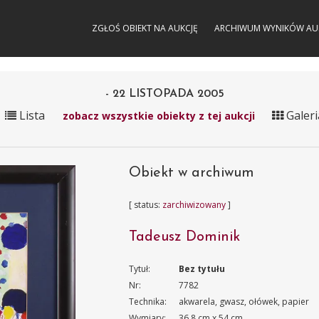
ZGŁOŚ OBIEKT NA AUKCJĘ
ARCHIWUM WYNIKÓW AU
- 22 LISTOPADA 2005
Lista
Galeri
zobacz wszystkie obiekty z tej aukcji
Obiekt w archiwum
[ status:
zarchiwizowany
]
Tadeusz Dominik
Tytuł:
Bez tytułu
Nr:
7782
Technika:
akwarela, gwasz, ołówek, papier
Wymiary:
36.8 cm x 54 cm