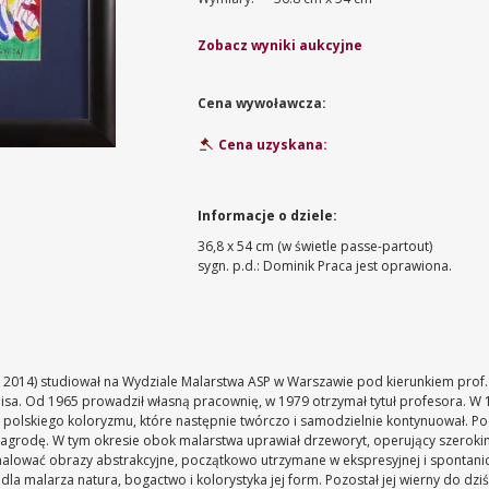
Zobacz wyniki aukcyjne
Cena wywoławcza:
Cena uzyskana:
Informacje o dziele:
36,8 x 54 cm (w świetle passe-partout)
sygn. p.d.: Dominik
Praca jest oprawiona.
 2014) studiował na Wydziale Malarstwa ASP w Warszawie pod kierunkiem prof.
sa. Od 1965 prowadził własną pracownię, w 1979 otrzymał tytuł profesora. W 
e polskiego koloryzmu, które następnie twórczo i samodzielnie kontynuował. Po
grodę. W tym okresie obok malarstwa uprawiał drzeworyt, operujący szerokimi p
ł malować obrazy abstrakcyjne, początkowo utrzymane w ekspresyjnej i spontanicz
a dla malarza natura, bogactwo i kolorystyka jej form. Pozostał jej wierny d