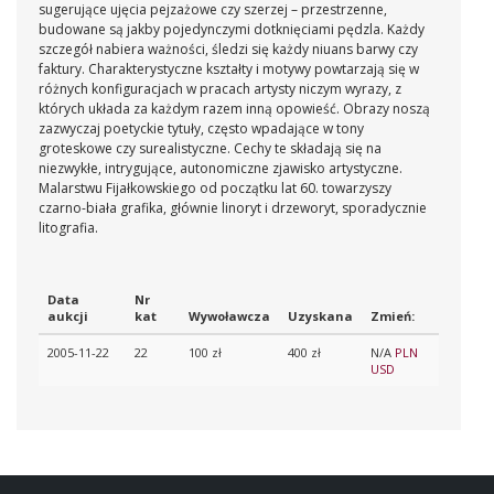
sugerujące ujęcia pejzażowe czy szerzej – przestrzenne,
budowane są jakby pojedynczymi dotknięciami pędzla. Każdy
szczegół nabiera ważności, śledzi się każdy niuans barwy czy
faktury. Charakterystyczne kształty i motywy powtarzają się w
różnych konfiguracjach w pracach artysty niczym wyrazy, z
których układa za każdym razem inną opowieść. Obrazy noszą
zazwyczaj poetyckie tytuły, często wpadające w tony
groteskowe czy surealistyczne. Cechy te składają się na
niezwykłe, intrygujące, autonomiczne zjawisko artystyczne.
Malarstwu Fijałkowskiego od początku lat 60. towarzyszy
czarno-biała grafika, głównie linoryt i drzeworyt, sporadycznie
litografia.
Data
Nr
aukcji
kat
Wywoławcza
Uzyskana
Zmień:
2005-11-22
22
100 zł
400 zł
N/A
PLN
USD