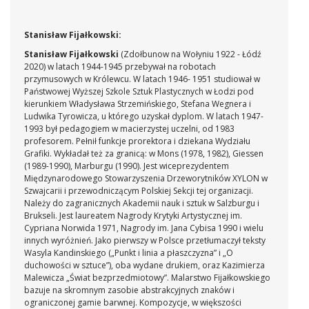
Stanisław Fijałkowski:
Stanisław Fijałkowski
(Zdołbunow na Wołyniu 1922 - Łódź
2020) w latach 1944-1945 przebywał na robotach
przymusowych w Królewcu. W latach 1946- 1951 studiował w
Państwowej Wyższej Szkole Sztuk Plastycznych w Łodzi pod
kierunkiem Władysława Strzemińskiego, Stefana Wegnera i
Ludwika Tyrowicza, u którego uzyskał dyplom. W latach 1947-
1993 był pedagogiem w macierzystej uczelni, od 1983
profesorem. Pełnił funkcje prorektora i dziekana Wydziału
Grafiki. Wykładał też za granicą: w Mons (1978, 1982), Giessen
(1989-1990), Marburgu (1990). Jest wiceprezydentem
Międzynarodowego Stowarzyszenia Drzeworytników XYLON w
Szwajcarii i przewodniczącym Polskiej Sekcji tej organizacji.
Należy do zagranicznych Akademii nauk i sztuk w Salzburgu i
Brukseli. Jest laureatem Nagrody Krytyki Artystycznej im.
Cypriana Norwida 1971, Nagrody im. Jana Cybisa 1990 i wielu
innych wyróżnień. Jako pierwszy w Polsce przetłumaczył teksty
Wasyla Kandinskiego („Punkt i linia a płaszczyzna” i „O
duchowości w sztuce”), oba wydane drukiem, oraz Kazimierza
Malewicza „Świat bezprzedmiotowy”. Malarstwo Fijałkowskiego
bazuje na skromnym zasobie abstrakcyjnych znaków i
ograniczonej gamie barwnej. Kompozycje, w większości