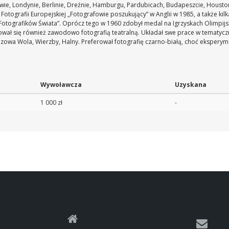
wie, Londynie, Berlinie, Dreźnie, Hamburgu, Pardubicach, Budapeszcie, Houston i
otografii Europejskiej „Fotografowie poszukujący” w Anglii w 1985, a także k
 Fotografików Świata”. Oprócz tego w 1960 zdobył medal na Igrzyskach Olimpijs
ował się również zawodowo fotografią teatralną. Układał swe prace w tematyczne 
lazowa Wola, Wierzby, Halny. Preferował fotografię czarno-białą, choć eksperyme
Wywoławcza
Uzyskana
1 000 zł
-