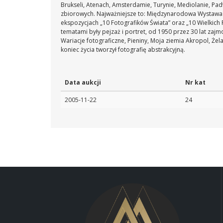
Brukseli, Atenach, Amsterdamie, Turynie, Mediolanie, Pad
zbiorowych. Najważniejsze to: Międzynarodowa Wystawa F
ekspozycjach „10 Fotografików Świata” oraz „10 Wielkich
tematami były pejzaż i portret, od 1950 przez 30 lat zajm
Wariacje fotograficzne, Pieniny, Moja ziemia Akropol, Że
koniec życia tworzył fotografię abstrakcyjną.
Data aukcji
Nr kat
2005-11-22
24