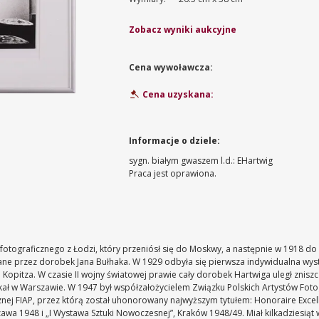
Zobacz wyniki aukcyjne
Cena wywoławcza:
Cena uzyskana:
Informacje o dziele:
sygn. białym gwaszem l.d.: EHartwig
Praca jest oprawiona.
 fotograficznego z Łodzi, który przeniósł się do Moskwy, a następnie w 1918 do
wane przez dorobek Jana Bułhaka. W 1929 odbyła się pierwsza indywidualna wys
 Kopitza. W czasie II wojny światowej prawie cały dorobek Hartwiga uległ znis
eszkał w Warszawie. W 1947 był współzałożycielem Związku Polskich Artystów Fo
nej FIAP, przez którą został uhonorowany najwyższym tytułem: Honoraire Excell
1948 i „I Wystawa Sztuki Nowoczesnej”, Kraków 1948/49. Miał kilkadziesiąt wy