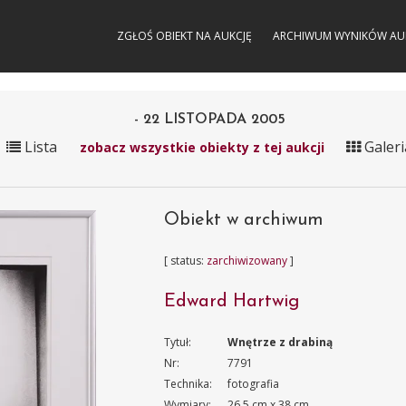
ZGŁOŚ OBIEKT NA AUKCJĘ
ARCHIWUM WYNIKÓW AU
- 22 LISTOPADA 2005
Lista
Galeri
zobacz wszystkie obiekty z tej aukcji
Obiekt w archiwum
[ status:
zarchiwizowany
]
Edward Hartwig
Tytuł:
Wnętrze z drabiną
Nr:
7791
Technika:
fotografia
Wymiary:
26.5 cm x 38 cm