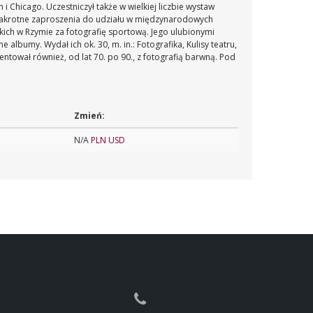
 Chicago. Uczestniczył także w wielkiej liczbie wystaw
ilkakrotne zaproszenia do udziału w międzynarodowych
kich w Rzymie za fotografię sportową. Jego ulubionymi
albumy. Wydał ich ok. 30, m. in.: Fotografika, Kulisy teatru,
ntował również, od lat 70. po 90., z fotografią barwną. Pod
Zmień:
N/A
PLN
USD