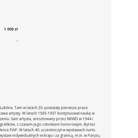
1 000 zł
-
 Lublina. Tam w latach 20. powstały pierwsze prace
tawa artysty. W latach 1935-1937 kontynuował naukę w
zczeniu. Sam artysta, aresztowany przez NKWD w 1944 i
tografików, z czasem jego członkiem honorowym. Był też
ence FIAP. W latach 40. uczestniczył w wystawach nurtu
staw indywidualnych w kraju i za granicą, m.in. w Paryżu,