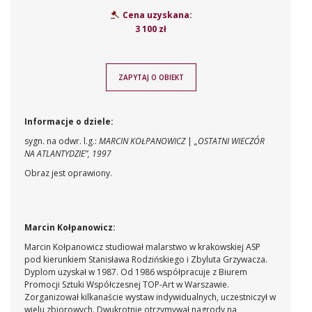
Cena uzyskana:
3 100 zł
ZAPYTAJ O OBIEKT
Informacje o dziele:
sygn. na odwr. l.g.:
MARCIN KOŁPANOWICZ
|
„OSTATNI WIECZÓR
NA ATLANTYDZIE”, 1997
Obraz jest oprawiony.
Marcin Kołpanowicz:
Marcin Kołpanowicz studiował malarstwo w krakowskiej ASP
pod kierunkiem Stanisława Rodzińskiego i Zbyluta Grzywacza.
Dyplom uzyskał w 1987. Od 1986 współpracuje z Biurem
Promocji Sztuki Współczesnej TOP-Art w Warszawie.
Zorganizował kilkanaście wystaw indywidualnych, uczestniczył w
wielu zbiorowych. Dwukrotnie otrzymywał nagrody na