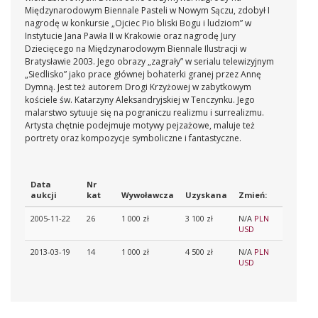
Międzynarodowym Biennale Pasteli w Nowym Sączu, zdobył I
nagrodę w konkursie „Ojciec Pio bliski Bogu i ludziom” w
Instytucie Jana Pawła II w Krakowie oraz nagrodę Jury
Dziecięcego na Międzynarodowym Biennale Ilustracji w
Bratysławie 2003. Jego obrazy „zagrały” w serialu telewizyjnym
„Siedlisko” jako prace głównej bohaterki granej przez Annę
Dymną. Jest też autorem Drogi Krzyżowej w zabytkowym
kościele św. Katarzyny Aleksandryjskiej w Tenczynku. Jego
malarstwo sytuuje się na pograniczu realizmu i surrealizmu.
Artysta chętnie podejmuje motywy pejzażowe, maluje też
portrety oraz kompozycje symboliczne i fantastyczne.
Data
Nr
aukcji
kat
Wywoławcza
Uzyskana
Zmień:
2005-11-22
26
1 000 zł
3 100 zł
N/A
PLN
USD
2013-03-19
14
1 000 zł
4 500 zł
N/A
PLN
USD