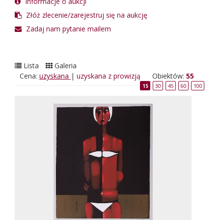
Informacje o aukcji
Złóż zlecenie/zarejestruj się na aukcję
Zadaj nam pytanie mailem
Lista
Galeria
Cena:
uzyskana
|
uzyskana z prowizją
Obiektów:
55
15
30
45
60
100