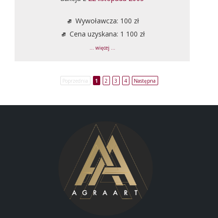
Wywoławcza: 100 zł
Cena uzyskana: 1 100 zł
... więcej ...
Poprzednia
1
2
3
4
Następna