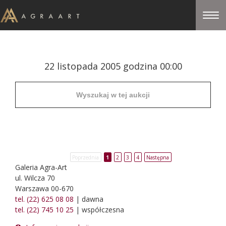
22 listopada 2005 godzina 00:00
Poprzednia
1
2
3
4
Następna
Galeria Agra-Art
ul. Wilcza 70
Warszawa 00-670
tel. (22) 625 08 08
| dawna
tel. (22) 745 10 25
| współczesna