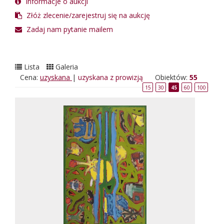
Informacje o aukcji
Złóż zlecenie/zarejestruj się na aukcję
Zadaj nam pytanie mailem
Lista
Galeria
Cena:
uzyskana
|
uzyskana z prowizją
Obiektów:
55
15
30
45
60
100