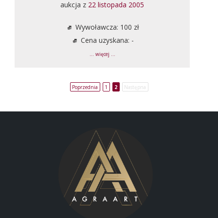
aukcja z
22 listopada 2005
Wywoławcza: 100 zł
Cena uzyskana: -
... więcej ...
Poprzednia
1
2
Następna