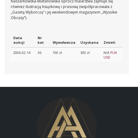
Naszarkowska-Multanowska oprócz malarstwa zajmuje się
również ilustracją książkową i prasową (współpracowała z
„Gazetą Wyborczą” i jej weekendowym magazynem „Wysokie
Obcasy”).
Data
Nr
aukcji
kat
Wywoławcza
Uzyskana
Zmień:
2006-02-14
36
100 zł
300 zł
N/A
PLN
USD