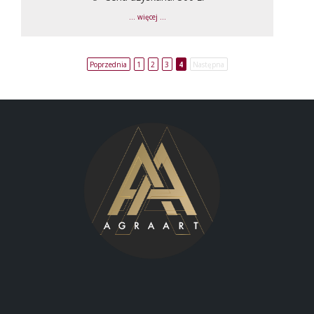
... więcej ...
Poprzednia
1
2
3
4
Następna