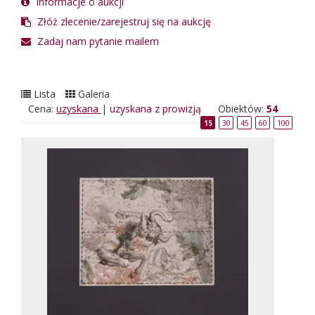
Informacje o aukcji
Złóż zlecenie/zarejestruj się na aukcję
Zadaj nam pytanie mailem
Lista
Galeria
Cena:
uzyskana
|
uzyskana z prowizją
Obiektów:
54
15
30
45
60
100