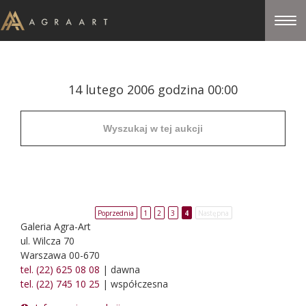
14 lutego 2006 godzina 00:00
Poprzednia
1
2
3
4
Następna
Galeria Agra-Art
ul. Wilcza 70
Warszawa 00-670
tel. (22) 625 08 08
| dawna
tel. (22) 745 10 25
| współczesna