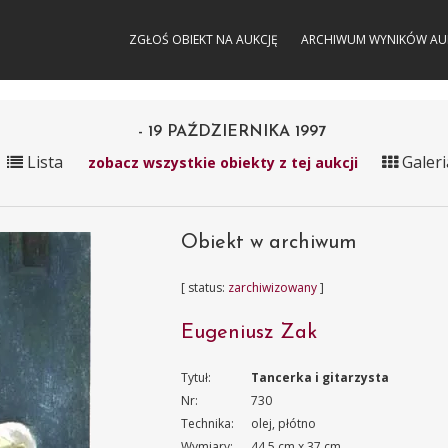
ZGŁOŚ OBIEKT NA AUKCJĘ
ARCHIWUM WYNIKÓW AU
- 19 PAŹDZIERNIKA 1997
Lista
Galeri
zobacz wszystkie obiekty z tej aukcji
Obiekt w archiwum
[ status:
zarchiwizowany
]
Eugeniusz Zak
Tytuł:
Tancerka i gitarzysta
Nr:
730
Technika:
olej, płótno
Wymiary:
44.5 cm x 37 cm