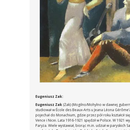
Eugeniusz Zak:
Eugeniusz Zak
(Żak) (Mogilno/Mohylno w dawnej guberni
studiował w École des Beaux-Arts u Jeana Léona Gérôme’a
pojechał do Monachium, gdzie przez pół roku kształcił si
Vence i Nicei. Lata 1916-1921 spędził w Polsce. W 1921 wy
Paryża. Wiele wystawiał, biorąc m.in. udział w paryskich 