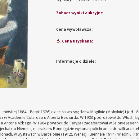
Zobacz wyniki aukcyjne
Cena wywoławcza:
Cena uzyskana:
Informacje o dziele:
 mińskiej 1884 – Paryż 1926) dzieciństwo spędził w Mogilnie (Mohylnie) i (od 1
 i w Académie Colarossi u Alberta Besnarda. W 1903 podróżował do Włoch, był w
ę u Antona Ažbego. W 1904 powrócił do Paryża i zadebiutował w Salonie Jesienn
jechał do Niemiec; mieszkał w Bonn (gdzie wykonał polichromie do willi architek
Salonach, w wystawach w Barcelonie (1912), Wenecji (Biennale 1914), Wiedniu (19