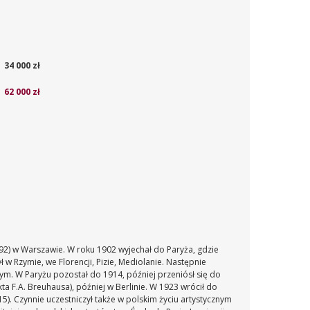
34 000 zł
62 000 zł
892) w Warszawie. W roku 1902 wyjechał do Paryża, gdzie
 Rzymie, we Florencji, Pizie, Mediolanie. Następnie
ym. W Paryżu pozostał do 1914, później przeniósł się do
ta F.A. Breuhausa), później w Berlinie. W 1923 wrócił do
15). Czynnie uczestniczył także w polskim życiu artystycznym