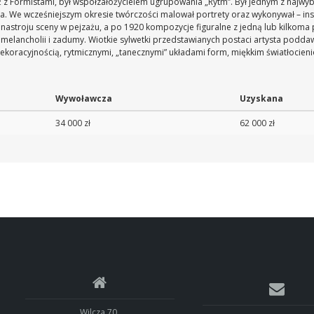
ż z Formistami, był współzałożycielem ugrupowania „Rytm”. Był jednym z najwybitn
ssa. We wcześniejszym okresie twórczości malował portrety oraz wykonywał – i
w nastroju sceny w pejzażu, a po 1920 kompozycje figuralne z jedną lub kilkoma
lancholii i zadumy. Wiotkie sylwetki przedstawianych postaci artysta poddawał
 dekoracyjnością, rytmicznymi, „tanecznymi” układami form, miękkim światłocie
Wywoławcza
Uzyskana
34 000 zł
62 000 zł
Wilcza 70,