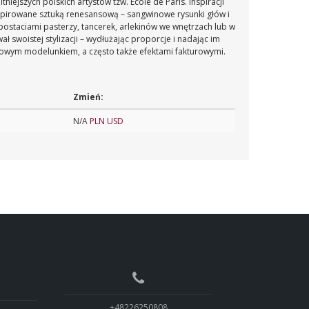
iejszych polskich artystów tzw. École de Paris. Inspiracji
nspirowane sztuką renesansową – sangwinowe rysunki głów i
 postaciami pasterzy, tancerek, arlekinów we wnętrzach lub w
 swoistej stylizacji – wydłużając proporcje i nadając im
niowym modelunkiem, a często także efektami fakturowymi.
Zmień:
N/A
PLN
USD
+48226250808