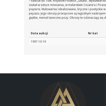
– należał do Tow. Artystów Polskich „Sztuka”, wystawiał te
szukał w sztuce renesansu, w malarstwie Cezane’a i Pica
popiersi. Malował też idealizowane, liryczne i poetyckie 
pejzażu. Jego obrazy przesycone są łagodnym nastrojem me
giętkie, niemal taneczne pozy. Obrazy te odznaczają się
Data aukcji
Nr kat
1997-10-19