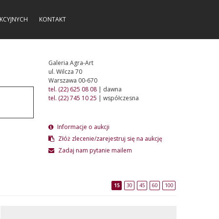
KCYJNYCH
KONTAKT
Galeria Agra-Art
ul. Wilcza 70
Warszawa 00-670
tel. (22) 625 08 08
| dawna
tel. (22) 745 10 25
| współczesna
Informacje o aukcji
Złóż zlecenie/zarejestruj się na aukcję
Zadaj nam pytanie mailem
15
30
45
60
100