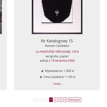
Nr Katalogowy 15.
Roman Cieślewicz
LA PANTHČRE TRÉS NOIRE, 1974
serigrafia, papier
aukcja z
19 września 2006
Wywoławcza: 1 000 zł
Cena uzyskana: 1 100 zł
... więcej ...
Poprzednia
1
2
3
4
Następna