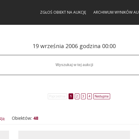
ZGŁOŚ OBIEKT NA AUKCJĘ
ARCHIWUM WYNIKÓW AU
19 września 2006 godzina 00:00
Poprzednia
1
2
3
4
Następna
Obiektów:
48
zją