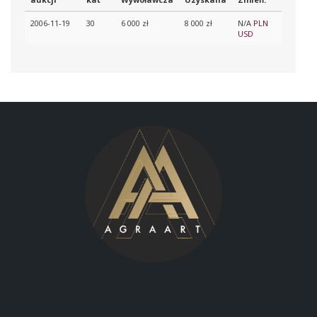
2006-11-19
30
6 000 zł
8 000 zł
N/A
PLN
USD