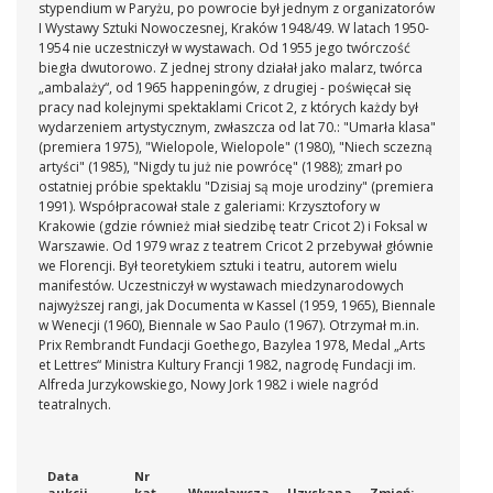
stypendium w Paryżu, po powrocie był jednym z organizatorów
I Wystawy Sztuki Nowoczesnej, Kraków 1948/49. W latach 1950-
1954 nie uczestniczył w wystawach. Od 1955 jego twórczość
biegła dwutorowo. Z jednej strony działał jako malarz, twórca
„ambalaży“, od 1965 happeningów, z drugiej - poświęcał się
pracy nad kolejnymi spektaklami Cricot 2, z których każdy był
wydarzeniem artystycznym, zwłaszcza od lat 70.: "Umarła klasa"
(premiera 1975), "Wielopole, Wielopole" (1980), "Niech sczezną
artyści" (1985), "Nigdy tu już nie powrócę" (1988); zmarł po
ostatniej próbie spektaklu "Dzisiaj są moje urodziny" (premiera
1991). Współpracował stale z galeriami: Krzysztofory w
Krakowie (gdzie również miał siedzibę teatr Cricot 2) i Foksal w
Warszawie. Od 1979 wraz z teatrem Cricot 2 przebywał głównie
we Florencji. Był teoretykiem sztuki i teatru, autorem wielu
manifestów. Uczestniczył w wystawach miedzynarodowych
najwyższej rangi, jak Documenta w Kassel (1959, 1965), Biennale
w Wenecji (1960), Biennale w Sao Paulo (1967). Otrzymał m.in.
Prix Rembrandt Fundacji Goethego, Bazylea 1978, Medal „Arts
et Lettres“ Ministra Kultury Francji 1982, nagrodę Fundacji im.
Alfreda Jurzykowskiego, Nowy Jork 1982 i wiele nagród
teatralnych.
Data
Nr
aukcji
kat
Wywoławcza
Uzyskana
Zmień: