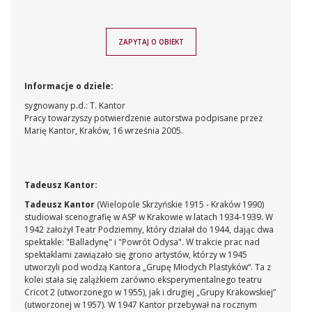
ZAPYTAJ O OBIEKT
Informacje o dziele:
sygnowany p.d.: T. Kantor
Pracy towarzyszy potwierdzenie autorstwa podpisane przez
Marię Kantor, Kraków, 16 września 2005.
Tadeusz Kantor:
Tadeusz Kantor
(Wielopole Skrzyńskie 1915 - Kraków 1990)
studiował scenografię w ASP w Krakowie w latach 1934-1939. W
1942 założył Teatr Podziemny, który działał do 1944, dając dwa
spektakle: "Balladynę" i "Powrót Odysa". W trakcie prac nad
spektaklami zawiązało się grono artystów, którzy w 1945
utworzyli pod wodzą Kantora „Grupę Młodych Plastyków“. Ta z
kolei stała się zalążkiem zarówno eksperymentalnego teatru
Cricot 2 (utworzonego w 1955), jak i drugiej „Grupy Krakowskiej“
(utworzonej w 1957). W 1947 Kantor przebywał na rocznym