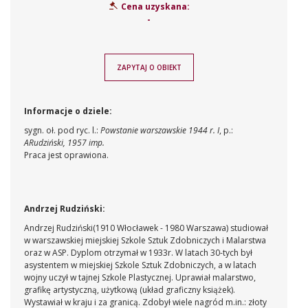
Cena uzyskana:
-
ZAPYTAJ O OBIEKT
Informacje o dziele:
sygn. oł. pod ryc. l.:
Powstanie warszawskie 1944 r. I
, p.:
ARudziński, 1957 imp.
Praca jest oprawiona.
Andrzej Rudziński:
Andrzej Rudziński(1910 Włocławek - 1980 Warszawa) studiował
w warszawskiej miejskiej Szkole Sztuk Zdobniczych i Malarstwa
oraz w ASP. Dyplom otrzymał w 1933r. W latach 30-tych był
asystentem w miejskiej Szkole Sztuk Zdobniczych, a w latach
wojny uczył w tajnej Szkole Plastycznej. Uprawiał malarstwo,
grafikę artystyczną, użytkową (układ graficzny książek).
Wystawiał w kraju i za granicą. Zdobył wiele nagród m.in.: złoty