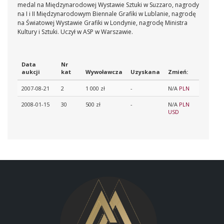
medal na Międzynarodowej Wystawie Sztuki w Suzzaro, nagrody
na I i II Międzynarodowym Biennale Grafiki w Lublanie, nagrodę
na Światowej Wystawie Grafiki w Londynie, nagrodę Ministra
Kultury i Sztuki. Uczył w ASP w Warszawie.
Data
Nr
aukcji
kat
Wywoławcza
Uzyskana
Zmień:
2007-08-21
2
1 000 zł
-
N/A
PLN
2008-01-15
30
500 zł
-
N/A
PLN
USD