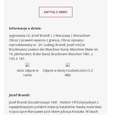
ZAPYTAJ O OBIEKT
Informacje o dziele:
sygnowany l.d.: Józef Brandt | z Warszawy | Monachium
Obraz z prawem wywozu z granicę.
Obraz opisany i
reprodukowany w:
- [H. Ludwig; Brandt, Josef von] w:
Bruckmanns Lexikon der Münchner Kunst, Münchner Maler im
19. Jahrhundert, Erster Band, Bruckmann München 1981, s.
130, il. 187.
duże zdjęcie w
Zdjęcie w dużej rozdzielczości (1,2
ramie
MB)
Józef Brandt:
Józef Brandt (Szczebrzeszyn 1841 - Radom 1915) był jednym z
najwybitniejszym polskich malarzy batalistów. Naukę malarstwa
rozpoczął w Warszawie pod okiem Juliusza Kossaka. W latach