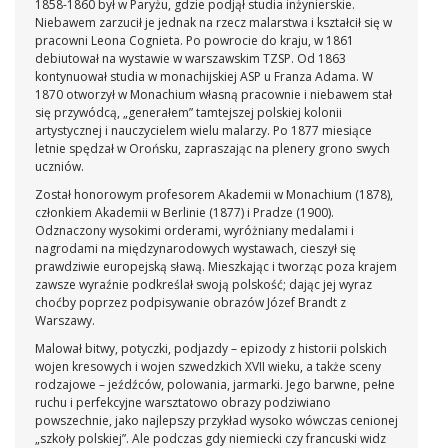
1858-1860 był w Paryżu, gdzie podjął studia inżynierskie.
Niebawem zarzucił je jednak na rzecz malarstwa i kształcił się w
pracowni Leona Cognieta. Po powrocie do kraju, w 1861
debiutował na wystawie w warszawskim TZSP. Od 1863
kontynuował studia w monachijskiej ASP u Franza Adama. W
1870 otworzył w Monachium własną pracownie i niebawem stał
się przywódcą, „generałem” tamtejszej polskiej kolonii
artystycznej i nauczycielem wielu malarzy. Po 1877 miesiące
letnie spędzał w Orońsku, zapraszając na plenery grono swych
uczniów.
Został honorowym profesorem Akademii w Monachium (1878),
członkiem Akademii w Berlinie (1877) i Pradze (1900).
Odznaczony wysokimi orderami, wyróżniany medalami i
nagrodami na międzynarodowych wystawach, cieszył się
prawdziwie europejską sławą. Mieszkając i tworząc poza krajem
zawsze wyraźnie podkreślał swoją polskość; dając jej wyraz
choćby poprzez podpisywanie obrazów Józef Brandt z
Warszawy.
Malował bitwy, potyczki, podjazdy – epizody z historii polskich
wojen kresowych i wojen szwedzkich XVII wieku, a także sceny
rodzajowe – jeźdźców, polowania, jarmarki. Jego barwne, pełne
ruchu i perfekcyjne warsztatowo obrazy podziwiano
powszechnie, jako najlepszy przykład wysoko wówczas cenionej
„szkoły polskiej”. Ale podczas gdy niemiecki czy francuski widz