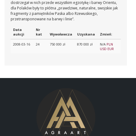
dostrzegał w nich przede wszystkim egzotykę i barwy Orientu,
dla Polaków były to płótna „prawdziwe, naturalne, swojskie jak
fragmenty z pamiętników Paska albo Rzewuskiego,
przetransponowane na barwy i linie”.
Data
Nr
aukcji
kat
Wywoławcza
Uzyskana
Zmień:
2008-03-16
24
750 000 zł
870 000 zł
N/A
PLN
USD
EUR