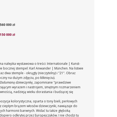
560 000 zł
 150 000 zł
a nalepka wystawowa o treści: Internationale | Kunst-
ocznej stempel: Karl Anwander | München. Na listwie
 dwa stemple - okrągły (nieczytelny) i "21".
Obraz
czny na dużym zdjęciu
, po kliknięciu).
Zadumaną dziewczynkę
, zapomniane "prawdziwe
uszającym wyrazem i nastrojem, smętnym rozmarzeniem
wnością, nadzieją wieku dorastania i budzącej się
ycja kolorystyczna, oparta o tony bieli, perłowych
ch z ciepłym brązem włosów dziewczynki, nawiązuje do
nych harmonii barwnych. Widać tu także głęboką
 dopiero odkrytej przez Europejczyków. I nie chodzi tu