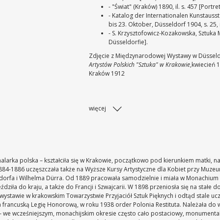
- "Świat" (Kraków) 1890, il. s. 457 [Po
- Katalog der Internationalen Kunstausst
bis 23. Oktober, Düsseldorf 1904, s. 25, 
- S. Krzysztofowicz-Kozakowska, Sztuka Mł
Düsseldorfie].
Zdjęcie z Międzynarodowej Wystawy w Düsseld
Artystów Polskich "Sztuka" w Krakowie
,kwiecień 
Kraków 1912
więcej
alarka polska – kształciła się w Krakowie, początkowo pod kierunkiem matki, na
h 1884-1886 uczęszczała także na Wyższe Kursy Artystyczne dla Kobiet przy M
rdorfa i Wilhelma Dürra. Od 1889 pracowała samodzielnie i miała w Monachium
ła do kraju, a także do Francji i Szwajcarii. W 1898 przeniosła się na stałe do
 wystawie w krakowskim Towarzystwie Przyjaciół Sztuk Pięknych i odtąd stale uc
francuską Legię Honorową, w roku 1938 order Polonia Restituta. Należała do wi
 – we wcześniejszym, monachijskim okresie często cało postaciowy, monumentaln