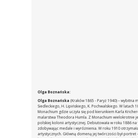
Olga Boznańska:
Olga Boznańska
(Kraków 1865 - Paryż 1940) – wybitna m
Siedleckiego, H. Lipińskiego, K. Pochwalskiego. W latac
Monachium gdzie uczyła się pod kierunkiem Karla Kriche
malarstwa Theodora Humla. Z Monachium wielokrotnie jeździ
polskiej kolonii artystycznej. Debiutowała w roku 1886 na
zdobywając medale i wyróżnienia. W roku 1910 otrzymała 
artystycznych. Główną domeną jej twórczości był portret