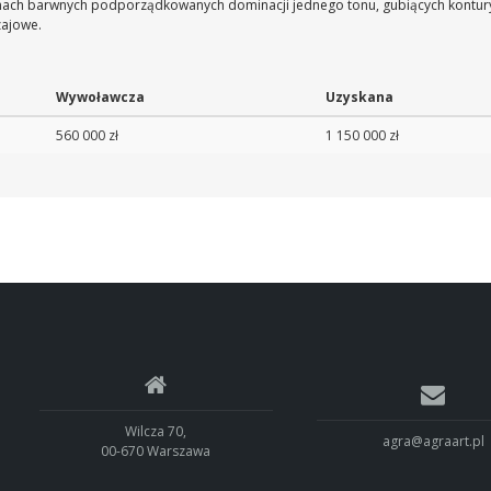
ach barwnych podporządkowanych dominacji jednego tonu, gubiących kontury 
zajowe.
Wywoławcza
Uzyskana
560 000 zł
1 150 000 zł
Wilcza 70,
agra@agraart.pl
00-670 Warszawa