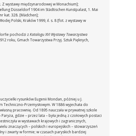
rtret. Z wystawy międzynarodowej w Monachium];
ellung Düsseldorf 1904 im Städtischen Kunstpalast, 1. Mai
nr kat. 328. [Mädchen];
odej Polski, Kraków 1999, il. s. 8 [fot. z wystawy w
orfie pochodzi z
Katalogu XVI Wystawy Towarzystwa
1912 roku, Gmach Towarzystwa Przyj. Sztuk Pięknych,
uczycielki rysunków Eugenii Mondan, później u J.
uzeum Techniczno-Przemysłowym. W 1886 wyjechała do
 własną pracownię. Od 1895 nauczała w prywatnej szkole
 Paryża, gdzie – przez lata – była jedną z czołowych postaci
zestniczyła w wystawach krajowych i zagranicznych,
elu znaczących – polskich i europejskich – stowarzyszeń
y i zwarty w formie; w czasach paryskich bardziej