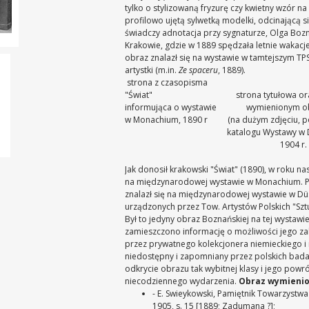
tylko o stylizowaną fryzurę czy kwietny wzór na
profilowo ujętą sylwetką modelki, odcinającą 
świadczy adnotacja przy sygnaturze, Olga Boz
Krakowie, gdzie w 1889 spędzała letnie wakac
obraz znalazł się na wystawie w tamtejszym TPS
artystki (m.in.
Ze spaceru
, 1889).
strona z czasopisma
"Świat"
strona tytułowa or
informująca o wystawie
wymienionym 
w Monachium, 1890 r
(na dużym zdjęciu, po
katalogu Wystawy w 
1904 r.
Jak donosił krakowski "Świat" (1890), w roku
na międzynarodowej wystawie w Monachium. Póź
znalazł się na międzynarodowej wystawie w Düs
urządzonych przez Tow. Artystów Polskich "Szt
Był to jedyny obraz Boznańskiej na tej wystawie
zamieszczono informację o możliwości jego z
przez prywatnego kolekcjonera niemieckiego i 
niedostępny i zapomniany przez polskich bada
odkrycie obrazu tak wybitnej klasy i jego powr
niecodziennego wydarzenia.
Obraz wymienio
- E. Swieykowski, Pamiętnik Towarzystwa
1905, s. 15 [1889; Zadumana ?];