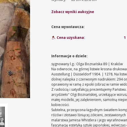
Zobacz wyniki aukcyjne
Cena wywoławcza:
1
Cena uzyskana:
Informacje o dziele:
sygnowany l.g.: Olga Boznańska 89 | Kraków
Na odwrocie, na górnej listwie krosna drukowan
Ausstellung | Düsseldorf 1904. | 1278. Na listwie b
dolnej nalepka z czerwonym nadrukiem: 294 oraz
oprawiony w ramę z epoki (obraz w ramie
wido
Z radością i satysfakcją prezentujemy Państwu
arcydzieło" Olgi Boznańskiej, urzekające wzr
małej modelki, jej zalęknieniem, samotną niepe
kobiecości.
Subtelna, przesycona łagodnym światłem kompoz
różów i złotawo lśniącej żółcieni, zestawiony
malarstwa Jamesa Whistlera i jego wyrafinowa
fascynację estetyką sztuki japońskiej, wówczas