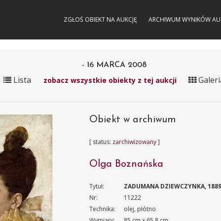
ZGŁOŚ OBIEKT NA AUKCJĘ
ARCHIWUM WYNIKÓW AU
- 16 MARCA 2008
Lista
Galeri
zobacz wszystkie obiekty z tej aukcji
Obiekt w archiwum
[ status:
zarchiwizowany
]
Olga Boznańska
Tytuł:
ZADUMANA DZIEWCZYNKA, 188
Nr:
11222
Technika:
olej, płótno
Wymiary:
85 cm x 65.8 cm