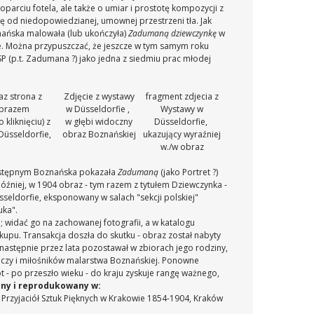
 oparciu fotela, ale także o umiar i prostotę kompozycji z
się od niedopowiedzianej, umownej przestrzeni tła.
Jak
nańska malowała (lub ukończyła)
Zadumaną dziewczynkę
w
je. Można przypuszczać, że jeszcze w tym samym roku
P (p.t. Zadumana ?) jako jedna z siedmiu prac młodej
az strona z
Zdjęcie z wystawy
fragment zdjecia z
obrazem
w Düsseldorfie ,
Wystawy w
 kliknięciu) z
w głębi widoczny
Düsseldorfie
,
Düsseldorfie,
obraz Boznańskiej
ukazujący wyraźniej
w./w obraz
 następnym Boznańska pokazała
Zadumaną
(jako Portret ?)
niej, w 1904 obraz - tym razem z tytułem Dziewczynka -
seldorfie, eksponowany w salach "sekcji polskiej"
uka".
; widać go na zachowanej fotografii, a w katalogu
akupu.
Transakcja doszła do skutku - obraz został nabyty
następnie przez lata pozostawał w zbiorach jego rodziny,
czy i miłośników malarstwa Boznańskiej.
Ponowne
ót - po przeszło wieku - do kraju zyskuje rangę ważnego,
ny i reprodukowany w:
 Przyjaciół Sztuk Pięknych w Krakowie 1854-1904, Kraków