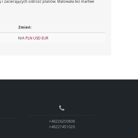
i zacierających ostrość planów. Malowała też martwe
Zmień:
N/A
PLN
USD
EUR
+48226250808
+48227451020