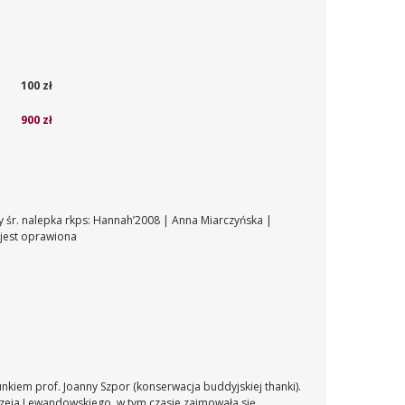
100 zł
900 zł
śr. nalepka rkps: Hannah’2008 | Anna Miarczyńska |
 jest oprawiona
kiem prof. Joanny Szpor (konserwacja buddyjskiej thanki).
rzeja Lewandowskiego, w tym czasie zajmowała się