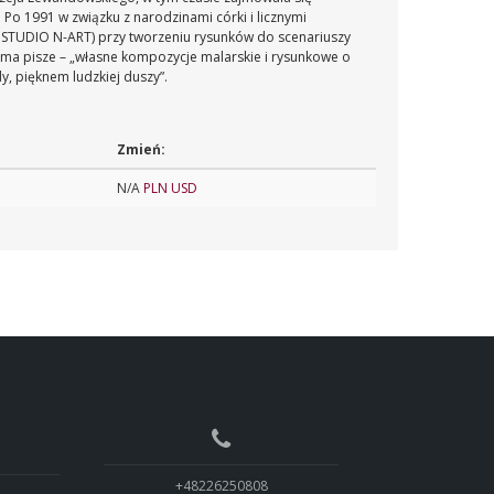
Po 1991 w związku z narodzinami córki i licznymi
STUDIO N-ART) przy tworzeniu rysunków do scenariuszy
 sama pisze – „własne kompozycje malarskie i rysunkowe o
, pięknem ludzkiej duszy”.
Zmień:
N/A
PLN
USD
+48226250808