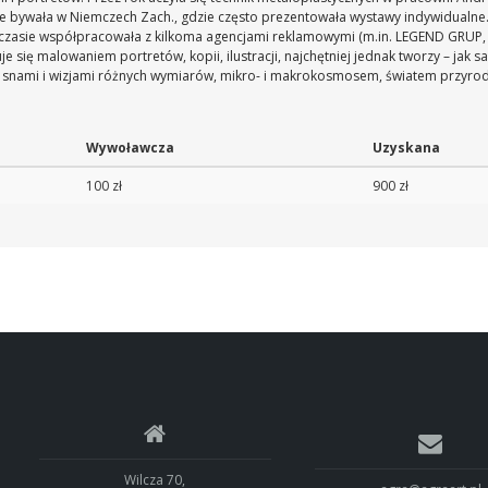
ie bywała w Niemczech Zach., gdzie często prezentowała wystawy indywidualne. 
zasie współpracowała z kilkoma agencjami reklamowymi (m.in. LEGEND GRUP, 
e się malowaniem portretów, kopii, ilustracji, najchętniej jednak tworzy – jak
e snami i wizjami różnych wymiarów, mikro- i makrokosmosem, światem przyrody
Wywoławcza
Uzyskana
100 zł
900 zł
Wilcza 70,