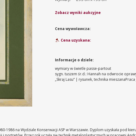
Zobacz wyniki aukcyjne
Cena wywoławcza:
Cena uzyskana:
Informacje o dziele:
wymiary w świetle passe-partout
sygn. tuszem śr.d.: Hannah
na odwrocie oprawy 
„Skraj Lasu” | rysunek, technika mieszana
Praca
980-1986 na Wydziale Konserwacji ASP w Warszawie. Dyplom uzyskała pod kierun
 i portretów. Przez rok uczyła się technik metaloplastycznych w pracowni And