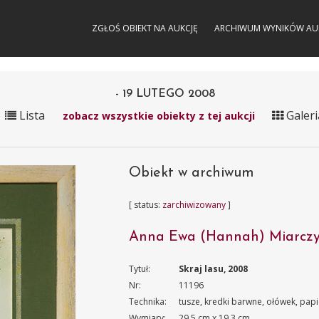
ZGŁOŚ OBIEKT NA AUKCJĘ
ARCHIWUM WYNIKÓW AU
- 19 LUTEGO 2008
Lista
Galeri
zobacz wszystkie obiekty z tej aukcji
Obiekt w archiwum
[ status:
zarchiwizowany
]
Anna Ewa (Hannah) Miarcz
Tytuł:
Skraj lasu, 2008
Nr:
11196
Technika:
tusze, kredki barwne, ołówek, papi
Wymiary:
29.5 cm x 19.3 cm