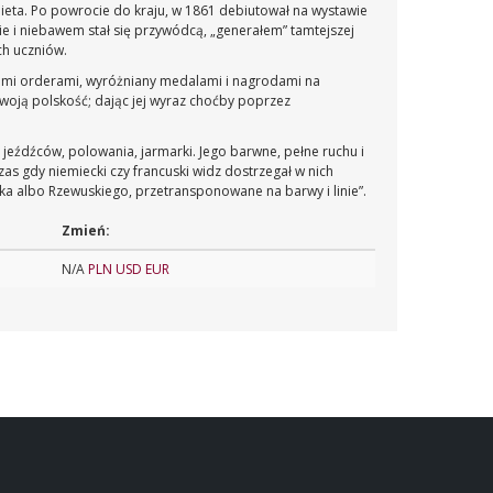
gnieta. Po powrocie do kraju, w 1861 debiutował na wystawie
 i niebawem stał się przywódcą, „generałem” tamtejszej
ch uczniów.
imi orderami, wyróżniany medalami i nagrodami na
woją polskość; dając jej wyraz choćby poprzez
– jeźdźców, polowania, jarmarki. Jego barwne, pełne ruchu i
s gdy niemiecki czy francuski widz dostrzegał w nich
ska albo Rzewuskiego, przetransponowane na barwy i linie”.
Zmień:
N/A
PLN
USD
EUR