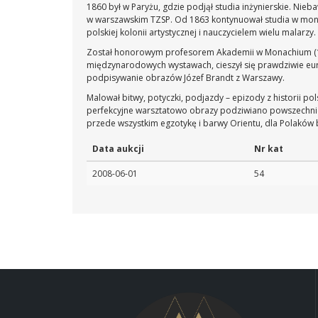
1860 był w Paryżu, gdzie podjął studia inżynierskie. Nieb
w warszawskim TZSP. Od 1863 kontynuował studia w mona
polskiej kolonii artystycznej i nauczycielem wielu malarz
Został honorowym profesorem Akademii w Monachium (187
międzynarodowych wystawach, cieszył się prawdziwie eur
podpisywanie obrazów Józef Brandt z Warszawy.
Malował bitwy, potyczki, podjazdy – epizody z historii po
perfekcyjne warsztatowo obrazy podziwiano powszechnie, 
przede wszystkim egzotykę i barwy Orientu, dla Polaków 
Data aukcji
Nr kat
2008-06-01
54