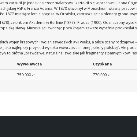
awem zarzucił je jednak na rzecz malarstwa i kształcił się w pracowni Leona Co
chijskiej ASP u Franza Adama. W 1870 otworzył w Monachium własną pracownie
y. Po 1877 miesiące letnie spędzał w Orońsku, zapraszając na plenery grono swy
8), członkiem Akademii w Berlinie (1877) i Pradze (1900). Odznaczony wysok
opejską sławą. Mieszkając i tworząc poza krajem zawsze wyraźnie podkreślał s
lskich wojen kresowych i wojen szwedzkich XVII wieku, a także sceny rodzajowe 
jako najlepszy przykład wysoko wówczas cenionej „szkoły polskiej”. Ale podcza
były to płótna „prawdziwe, naturalne, swojskie jak fragmenty z pamiętników Pa
Wywoławcza
Uzyskana
750 000 zł
770 000 zł