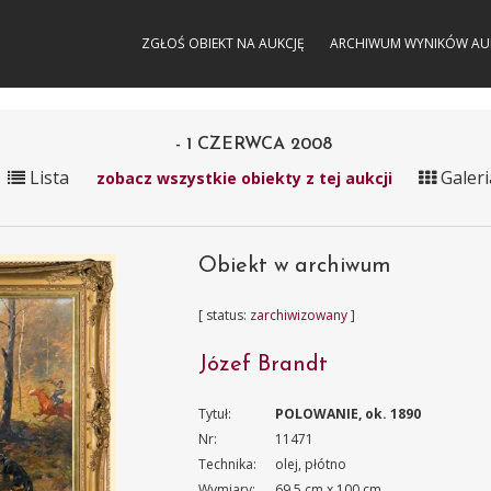
ZGŁOŚ OBIEKT NA AUKCJĘ
ARCHIWUM WYNIKÓW AU
- 1 CZERWCA 2008
Lista
Galeri
zobacz wszystkie obiekty z tej aukcji
Obiekt w archiwum
[ status:
zarchiwizowany
]
Józef Brandt
Tytuł:
POLOWANIE, ok. 1890
Nr:
11471
Technika:
olej, płótno
Wymiary:
69.5 cm x 100 cm