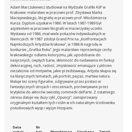
Adam Marczukiewicz studiował na Wydziale Grafiki ASP w
Krakowie: malarstwo w pracowni prof. Zbysława Marka
Maciejewskiego, litografię w pracowni prof. Włodzimierza
Kunza. Dyplom uzyskał w 1986. W latach 1987-1989 był
asystentem w pracowni litografii w macierzystej uczelni.
Wystawia od 1986, miał wiele pokazów indywidualnych w
Niemczech. W 1987 zdobył Grand Prix na „Konfrontacjach
Najmłodszych Artystów Krakowa“, w 1988 III nagrodę w
konkursie „Grafika Roku“. Jego malarstwo reprezentuje cechy
krakowskiego odłamu koloryzmu, jak: upodobanie do
nasyconych, ciepłych barw, skłonność do nadawania im funkcji
dekoracyjnej, ruch, radość, zmysłowość emanujące z płócien
niezależnie od motywów, jakie przedstawiają. Artysta skupia się
na klasycznych tematach, jak portret, pejzaż, martwa natura.
Maluje też sceny figuralne, odgrywane przez postaci w
fantastycznych strojach i otoczeniach, porównywane przez
krytyków do aktorów swoistej commedii dell’arte. Z ostatniego
okresu datuje się duży cykl „Opuncji“, zainspirowany
oryginalnym kształtem tych roślin w ich naturalnym środowisku
południowych wysp i wyżyn Hiszpanii.
Data
Nr
aukcji
kat
Wywoławcza
Uzyskana
Zmień: