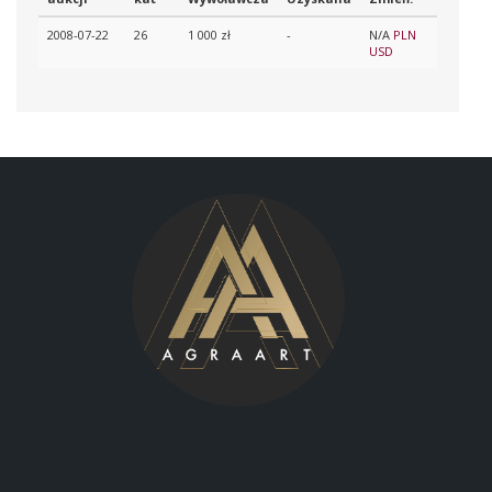
2008-07-22
26
1 000 zł
-
N/A
PLN
USD