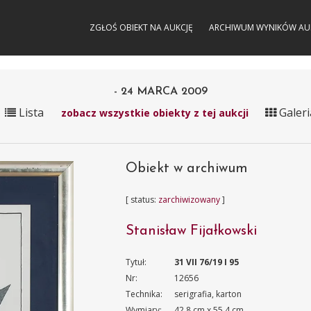
ZGŁOŚ OBIEKT NA AUKCJĘ
ARCHIWUM WYNIKÓW AU
- 24 MARCA 2009
Lista
Galeri
zobacz wszystkie obiekty z tej aukcji
Obiekt w archiwum
[ status:
zarchiwizowany
]
Stanisław Fijałkowski
Tytuł:
31 VII 76/19 I 95
Nr:
12656
Technika:
serigrafia, karton
Wymiary:
42.8 cm x 55.4 cm