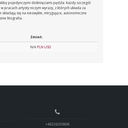
jakby pojedynczymi dotknięciami pędzla. Każdy szczegół
 w pracach artysty niczym wyrazy, z których układa za
 składają się na niezwykłe, intrygujące, autonomiczne
nie litografia.
Zmień:
N/A
PLN
USD
+48226250808