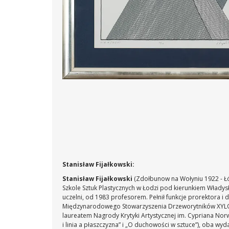
Stanisław Fijałkowski:
Stanisław Fijałkowski
(Zdołbunow na Wołyniu 1922 - Ł
Szkole Sztuk Plastycznych w Łodzi pod kierunkiem Władys
uczelni, od 1983 profesorem. Pełnił funkcje prorektora i 
Międzynarodowego Stowarzyszenia Drzeworytników XYLON w S
laureatem Nagrody Krytyki Artystycznej im. Cypriana Norw
i linia a płaszczyzna” i „O duchowości w sztuce”), oba 