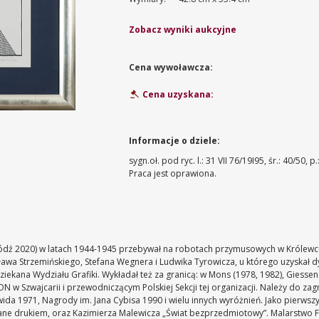
Zobacz wyniki aukcyjne
Cena wywoławcza:
Cena uzyskana:
Informacje o dziele:
sygn.oł. pod ryc. l.: 31 VII 76/19I95, śr.: 40/50, p.
Praca jest oprawiona.
ódź 2020) w latach 1944-1945 przebywał na robotach przymusowych w Królewcu
ława Strzemińskiego, Stefana Wegnera i Ludwika Tyrowicza, u którego uzyskał
dziekana Wydziału Grafiki. Wykładał też za granicą: w Mons (1978, 1982), Giess
zwajcarii i przewodniczącym Polskiej Sekcji tej organizacji. Należy do zagran
ida 1971, Nagrody im. Jana Cybisa 1990 i wielu innych wyróżnień. Jako pierwsz
wydane drukiem, oraz Kazimierza Malewicza „Świat bezprzedmiotowy”. Malarstwo