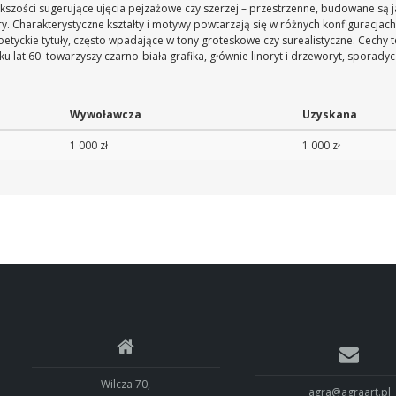
kszości sugerujące ujęcia pejzażowe czy szerzej – przestrzenne, budowane są 
ry. Charakterystyczne kształty i motywy powtarzają się w różnych konfiguracjach
yckie tytuły, często wpadające w tony groteskowe czy surealistyczne. Cechy te
 lat 60. towarzyszy czarno-biała grafika, głównie linoryt i drzeworyt, sporadycz
Wywoławcza
Uzyskana
1 000 zł
1 000 zł
Wilcza 70,
agra@agraart.pl