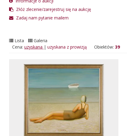
Informacje o aukcji
Złóż zlecenie/zarejestruj się na aukcję
Zadaj nam pytanie mailem
Lista
Galeria
Cena:
uzyskana
|
uzyskana z prowizją
Obiektów:
39