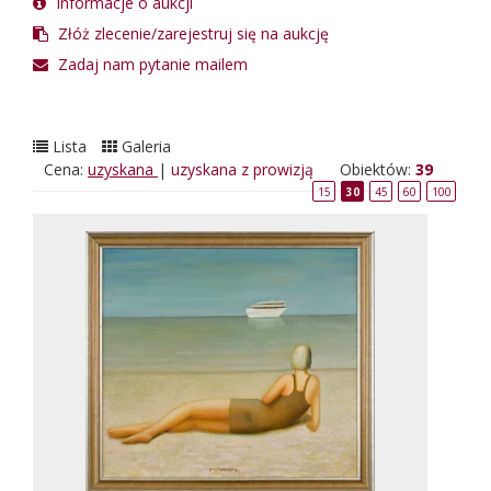
Informacje o aukcji
Złóż zlecenie/zarejestruj się na aukcję
Zadaj nam pytanie mailem
Lista
Galeria
Cena:
uzyskana
|
uzyskana z prowizją
Obiektów:
39
15
30
45
60
100