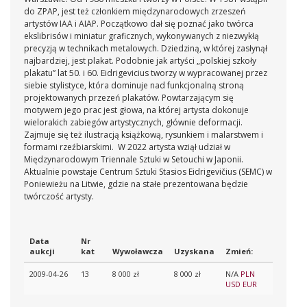
do ZPAP, jest też członkiem międzynarodowych zrzeszeń
artystów IAA i AIAP. Początkowo dał się poznać jako twórca
ekslibrisów i miniatur graficznych, wykonywanych z niezwykłą
precyzją w technikach metalowych. Dziedziną, w której zasłynął
najbardziej, jest plakat. Podobnie jak artyści „polskiej szkoły
plakatu” lat 50. i 60. Eidrigevicius tworzy w wypracowanej przez
siebie stylistyce, która dominuje nad funkcjonalną stroną
projektowanych przezeń plakatów. Powtarzającym się
motywem jego prac jest głowa, na której artysta dokonuje
wielorakich zabiegów artystycznych, głównie deformacji.
Zajmuje się też ilustracją książkową, rysunkiem i malarstwem i
formami rzeźbiarskimi. W 2022 artysta wziął udział w
Międzynarodowym Triennale Sztuki w Setouchi w Japonii.
Aktualnie powstaje Centrum Sztuki Stasios Eidrigevičius (SEMC) w
Poniewieżu na Litwie, gdzie na stałe prezentowana będzie
twórczość artysty.
Data
Nr
aukcji
kat
Wywoławcza
Uzyskana
Zmień:
2009-04-26
13
8 000 zł
8 000 zł
N/A
PLN
USD
EUR