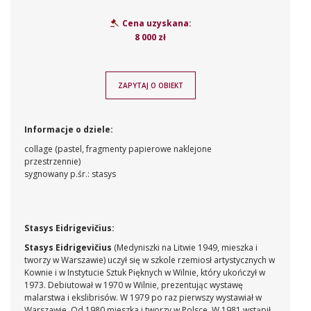
Cena uzyskana:
8 000 zł
ZAPYTAJ O OBIEKT
Informacje o dziele:
collage (pastel, fragmenty papierowe naklejone
przestrzennie)
sygnowany p.śr.: stasys
Stasys Eidrigevičius:
Stasys Eidrigevičius
(Medyniszki na Litwie 1949, mieszka i
tworzy w Warszawie) uczył się w szkole rzemiosł artystycznych w
Kownie i w Instytucie Sztuk Pięknych w Wilnie, który ukończył w
1973. Debiutował w 1970 w Wilnie, prezentując wystawę
malarstwa i ekslibrisów. W 1979 po raz pierwszy wystawiał w
Warszawie. Od 1980 mieszka i tworzy w Polsce. W 1981 wstąpił