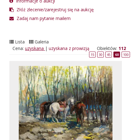
Informacje o aukcji
Złóż zlecenie/zarejestruj się na aukcję
Zadaj nam pytanie mailem
Lista
Galeria
Cena:
uzyskana
|
uzyskana z prowizją
Obiektów:
112
15
30
45
60
100