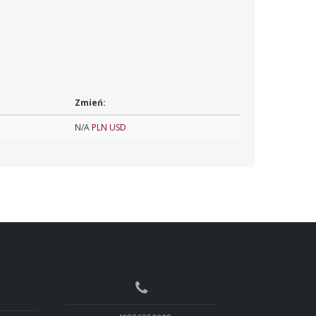
Zmień:
N/A
PLN
USD