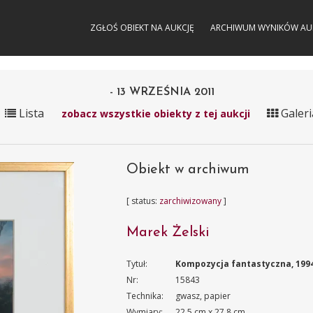
ZGŁOŚ OBIEKT NA AUKCJĘ
ARCHIWUM WYNIKÓW AU
- 13 WRZEŚNIA 2011
Lista
Galeri
zobacz wszystkie obiekty z tej aukcji
Obiekt w archiwum
[ status:
zarchiwizowany
]
Marek Żelski
Tytuł:
Kompozycja fantastyczna, 199
Nr:
15843
Technika:
gwasz, papier
Wymiary:
22.5 cm x 27.8 cm