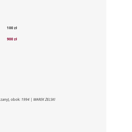
100 zł
900 zł
any), obok:
1994 | MAREK ŻELSKI