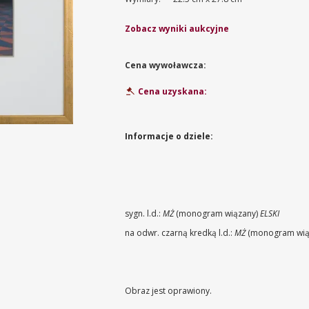
Zobacz wyniki aukcyjne
Cena wywoławcza:
Cena uzyskana:
Informacje o dziele:
sygn. l.d.:
MŻ
(monogram wiązany)
ELSKI
na odwr. czarną kredką l.d.:
MŻ
(monogram wiąz
Obraz jest oprawiony.