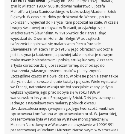
Tadeusz Makowski
(Oświęcim 1882 - Paryż 1932) - malarz,
grafik; w latach 1903-1908 studiował malarstwo u Józefa
Mehoffera i Jana Stanisławskiego w krakowskiej Akademii Sztuk
Pięknych. W czasie studiów podróżował do Wenecji, po ich
ukończeniu wyjechał do Paryża i tam pozostał na stałe. W czasie
I wojny światowej przebywał w Bretanii, przyjaźniąc się z
Władysławem Ślewińskim. W 1916 wrócił do Paryża, skąd
wyjeżdżał do Owernii, Holandii i Belgii. W początkach
twórczości inspirował się malarstwem Pierra Puvis de
Chavannes’a. W latach 1912-1915 w jego obrazach widoczna
jest fascynacja kubizmem, a później także inspiracje dawnym
malarstwem holenderskim i polską sztuką ludową. Z czasem
artysta coraz bardziej upraszczał formę, dochodząc do
stworzenia „własnego systemu znaków plastycznych“.
Szczególnie często malował dzieci, w okresie późniejszym także
starych ludzi, a zawsze chętnie kwiaty i pejzaże. Wiele wystawiał
we Francji, natomiast w kraju nie był specjalnie znany. Jedyna
większa wystawa jego prac odbyła się w roku 1936 w
warszawskim Instytucie Propagandy Sztuki. Dziś jest uznany za
jednego z najciekawszych malarzy polskich okresu
dwudziestolecia międzywojennego. Jego twórczość, wnikliwie
opracowana i omówiona w opracowaniach prof. W. Jaworskiej,
prezentowana była w 1960 na wystawie monograficznej w
Muzeum Narodowym w Warszawie, na wystawie w 1990/1991
prezentowanej w Bochum i Muzeum Narodowym w Warszawie i