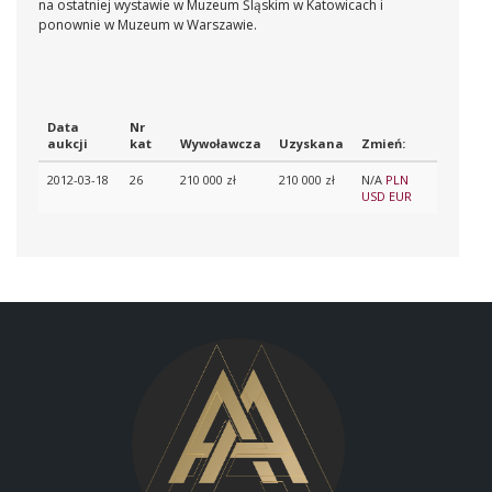
na ostatniej wystawie w Muzeum Śląskim w Katowicach i
ponownie w Muzeum w Warszawie.
Data
Nr
aukcji
kat
Wywoławcza
Uzyskana
Zmień:
2012-03-18
26
210 000 zł
210 000 zł
N/A
PLN
USD
EUR