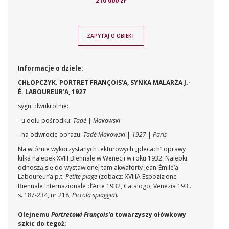
210 000 zł
ZAPYTAJ O OBIEKT
Informacje o dziele:
CHŁOPCZYK. PORTRET FRANÇOIS’A, SYNKA MALARZA J.-
É. LABOUREUR’A, 1927
sygn. dwukrotnie:
- u dołu pośrodku:
Tadé
|
Makowski
-
na odwrocie obrazu:
Tadé Makowski
|
1927
|
Paris
Na wtórnie wykorzystanych tekturowych „plecach“ oprawy
kilka nalepek XVIII Biennale w Wenecji w roku 1932. Nalepki
odnoszą się do wystawionej tam akwaforty Jean-Émile’a
Laboureur’a p.t.
Petite plage
(zobacz: XVIIIA Espozizione
Biennale Internazionale d’Arte 1932, Catalogo, Venezia 1932,
s. 187-234, nr 218;
Piccola spiaggia
).
Olejnemu
Portretowi François'a
towarzyszy ołówkowy
szkic do tegoż: