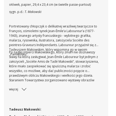
ołówek, papier, 29,4 x 23,4 cm (w świetle passe-partout)
sygn. p.d.:
T. Makowski
Portretowany chłopczyk o delikatnej wrażliwej twarzyczce to
François, ośmioletni synek Jean-Émile’a Laboureur’a (1877-
1943), znanego artysty francuskiego - wybitnego grafika,
malarza, rysownika, ilustratora, założyciela Sociéte des
peintres-Graveurs Indépendants. Laboureur przyjaźnił się z
Tadeuszem Makowskim, który wspomina go w swoim
Po nagłej śmierci Makowskiego, który zmarł nie doznawszy
„Pamiętniku”.
sławy na którą zasługiwał, Jean-Émile Laboureur był jednym z
założycieli „Sociéte Amis de Tadé Makowski“, stowarzyszenia,
które miało zaopiekować się spuścizną malarza i zrobić
wszystko, co możliwe, aby dać publiczności pojęcie o
prawdziwym obliczu Makowskiego i wielkości jego dzieła.
Staraniem Towarzystwa zorganizowano wystawy obrazów
artysty w Salonie Niezależnych (1933) i w Galerie Jeanne
więcej
Castel (1935) w Paryżu, na XX Biennale w Wenecji (1936), w
Warszawie i Wiedniu (1936).
Tadeusz Makowski: