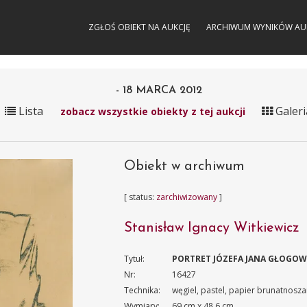
ZGŁOŚ OBIEKT NA AUKCJĘ
ARCHIWUM WYNIKÓW AU
- 18 MARCA 2012
Lista
Galeri
zobacz wszystkie obiekty z tej aukcji
Obiekt w archiwum
[ status:
zarchiwizowany
]
Stanisław Ignacy Witkiewicz
Tytuł:
PORTRET JÓZEFA JANA GŁOGOWS
Nr:
16427
Technika:
węgiel, pastel, papier brunatnosza
Wymiary:
69 cm x 48.6 cm