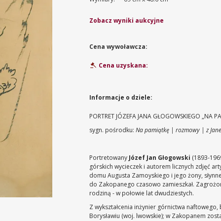
Zobacz wyniki aukcyjne
Cena wywoławcza:
Cena uzyskana:
Informacje o dziele:
PORTRET JÓZEFA JANA GŁOGOWSKIEGO „NA PA
sygn. pośrodku:
Na pamiątkę | rozmowy | z Jan
Portretowany
Józef Jan Głogowski
(1893-1969
górskich wycieczek i autorem licznych zdjęć ar
domu Augusta Zamoyskiego i jego żony, słynnej 
do Zakopanego czasowo zamieszkał. Zagrożony
rodziną - w połowie lat dwudziestych.
Z wykształcenia inżynier górnictwa naftowego,
Borysławiu (woj. lwowskie); w Zakopanem zosta