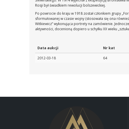
Ślewińskiego. W 1914 wyjechał z ekspedycją Bronisława M
Rosji był świadkiem rewolucji bolszewickiej.
Po powrocie do kraju w 1918 został członkiem grupy „Formi
sformułowanej w czasie wojny (stosowała się ona równie
Witkiewicz’’ wykonująca portrety na zamówienie. Jednocze
aktywności, docenioną dopiero u schyłku XX wieku „sztukę 
Data aukcji
Nr kat
2012-03-18
64