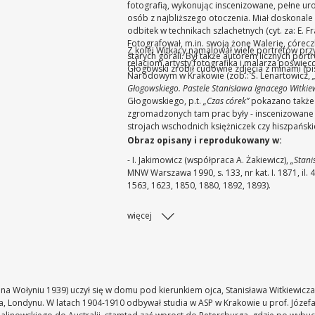
fotografią, wykonując inscenizowane, pełne uro
osób z najbliższego otoczenia. Miał doskonale
odbitek w technikach szlachetnych (cyt. za: E. F
Fotografował, m.in. swoją żonę Walerię, córeczki
Z kolei Witkacy namalował wiele portretów przyj
starych górali. Był także autorem licznych port
relacjom artysty fotografika i malarza poświę
Głogowski zrobił cudowne zdjęcia z minami (pis
Narodowym w Krakowie (zob.: Ś. Lenartowicz,
Głogowskiego. Pastele Stanisława Ignacego Witkie
Głogowskiego, p.t.
„Czas córek”
pokazano także 
zgromadzonych tam prac były - inscenizowane t
strojach wschodnich księżniczek czy hiszpańskic
Obraz opisany i reprodukowany w:
- I. Jakimowicz (współpraca A. Żakiewicz),
„Stani
MNW Warszawa 1990, s. 133, nr kat. I. 1871, il. 4
1563, 1623, 1850, 1880, 1892, 1893).
więcej
 na Wołyniu 1939) uczył się w domu pod kierunkiem ojca, Stanisława Witkiewicz
, Londynu. W latach 1904-1910 odbywał studia w ASP w Krakowie u prof. Józef