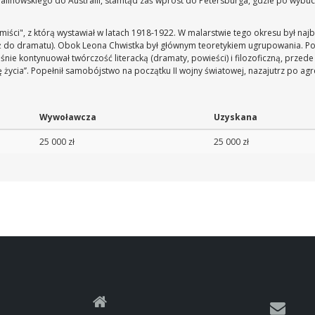
alinowskiego do Australii, stamtąd zaś wprost do Petersburga, gdzie po wybuch
ści", z którą wystawiał w latach 1918-1922. W malarstwie tego okresu był najbli
ż do dramatu). Obok Leona Chwistka był głównym teoretykiem ugrupowania. Po 
śnie kontynuował twórczość literacką (dramaty, powieści) i filozoficzną, przed
życia’’. Popełnił samobójstwo na początku II wojny światowej, nazajutrz po agre
Wywoławcza
Uzyskana
25 000 zł
25 000 zł