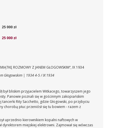
25 000 zł
25 000 zł
MIĄTKĘ ROZMOWY Z JANEM GŁOGOWSKIM“, IX 1934
em Głogowskim | 1934 4-5 / IX 1934
) był bliskim przyjacielem Witkacego, towarzyszem jego
tysty. Panowie poznali się w gościnnym zakopiańskim
tancerki Rity Sacchetto, gdzie Głogowski, po przybyciu
 chorobą płuc przeniósł się tu bowiem - razem z
 był uprzednio kierownikiem kopalni naftowych w
ł dyrektorem miejskiej elektrowni. Zajmował się wówczas