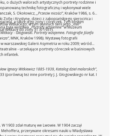
ku, o dużych walorach artystycznych portrety rodzinne i
 opanowaną technikę fotograficzną i wykonywał wiele
ranczak, S. Okołowicz,
„Przeciw nicości”
, Kraków 1986, s. 63).
 Zofię i Krystynę, dzieci z zakopiańskiego sierocińca i
aciela, a także jego żony i córeczek. Tym bliskim
retów Witkacego, w tym słynnych serii jego
„min“
.
cona była wystawa
„Portrety wzajemne”
w Muzeum
ał Witkacy do żony 31 XI 1931).
„Witkacy - Głogowski. Portrety wzajemne. Fotografie Józefa
wicza”
, MNK, Kraków 1998). Wystawę fotografii
w warszawskiej Galerii Asymetria w roku 2009; wśród
eatralnie - urzekające portrety córeczek w baśniowych
h infantek.
sław Ignacy Witkiewicz 1885-1939, Katalog dzieł malarskich”
,
33 (porównaj też inne portrety J. J. Głogowskiego nr kat. I
a. W 1903 zdał maturę we Lwowie. W 1904 zaczął
a Mehoffera, przerywane okresami nauki u Władysława