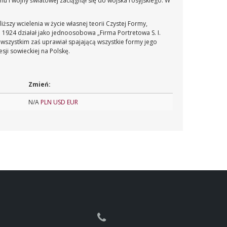
u I wojny światowej zaciągnął się do wojska rosyjskiego. W
ższy wcielenia w życie własnej teorii Czystej Formy,
1924 działał jako jednoosobowa „Firma Portretowa S. I.
e wszystkim zaś uprawiał spajającą wszystkie formy jego
sji sowieckiej na Polskę.
Zmień:
N/A
PLN
USD
EUR