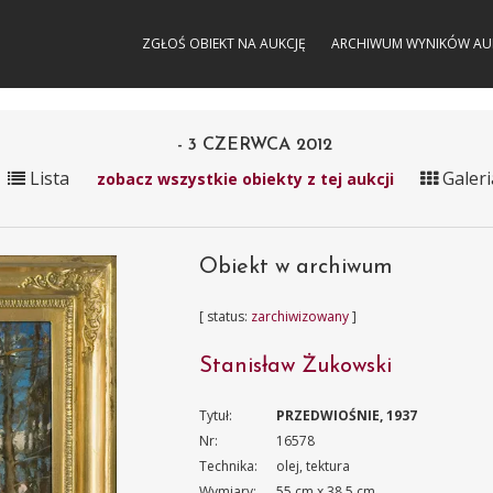
ZGŁOŚ OBIEKT NA AUKCJĘ
ARCHIWUM WYNIKÓW AU
- 3 CZERWCA 2012
Lista
Galeri
zobacz wszystkie obiekty z tej aukcji
Obiekt w archiwum
[ status:
zarchiwizowany
]
Stanisław Żukowski
Tytuł:
PRZEDWIOŚNIE, 1937
Nr:
16578
Technika:
olej, tektura
Wymiary:
55 cm x 38.5 cm