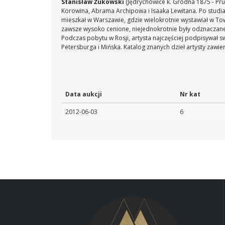
Stanisław Żukowski
(Jędrychowice k. Grodna 1875 - Prus
Korowina, Abrama Archipowa i Isaaka Lewitana. Po studia
mieszkał w Warszawie, gdzie wielokrotnie wystawiał w Tow
zawsze wysoko cenione, niejednokrotnie były odznacza
Podczas pobytu w Rosji, artysta najczęściej podpisywał 
Petersburga i Mińska. Katalog znanych dzieł artysty zawi
Data aukcji
Nr kat
2012-06-03
6