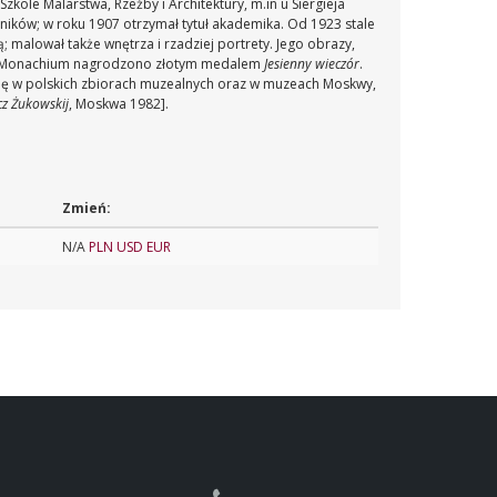
kole Malarstwa, Rzeźby i Architektury, m.in u Siergieja
ników; w roku 1907 otrzymał tytuł akademika. Od 1923 stale
 malował także wnętrza i rzadziej portrety. Jego obrazy,
e w Monachium nagrodzono złotym medalem
Jesienny wieczór
.
e się w polskich zbiorach muzealnych oraz w muzeach Moskwy,
cz Żukowskij
, Moskwa 1982].
Zmień:
N/A
PLN
USD
EUR