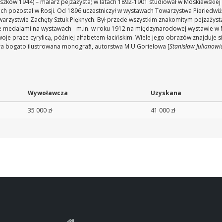
zków 1944) – malarz pejzażysta; w latach 1892-1901 studiował w Moskiewskiej Sz
ch pozostał w Rosji. Od 1896 uczestniczył w wystawach Towarzystwa Pieriedwiż
arzystwie Zachęty Sztuk Pięknych. Był przede wszystkim znakomitym pejzażystą;
ne medalami na wystawach - m.in. w roku 1912 na międzynarodowej wystawi
swoje prace cyrylicą, później alfabetem łacińskim. Wiele jego obrazów znajduj
era bogato ilustrowana monografia, autorstwa M.U.Goriełowa [
Stanisław Julianowi
Wywoławcza
Uzyskana
35 000 zł
41 000 zł