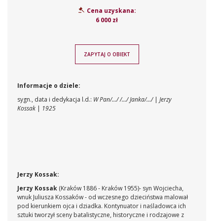
Cena uzyskana:
6 000 zł
ZAPYTAJ O OBIEKT
Informacje o dziele:
sygn., data i dedykacja l.d.:
W Pan/.../ /.../ Janka/.../
|
Jerzy
Kossak
|
1925
Jerzy Kossak:
Jerzy Kossak
(Kraków 1886 - Kraków 1955)
- syn Wojciecha,
wnuk Juliusza Kossaków - od wczesnego dzieciństwa malował
pod kierunkiem ojca i dziadka. Kontynuator i naśladowca ich
sztuki tworzył sceny batalistyczne, historyczne i rodzajowe z