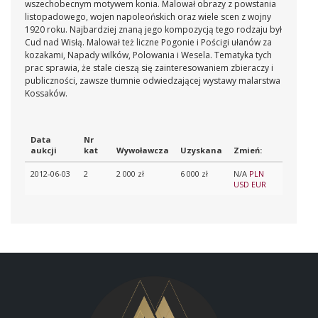
wszechobecnym motywem konia. Malował obrazy z powstania
listopadowego, wojen napoleońskich oraz wiele scen z wojny
1920 roku. Najbardziej znaną jego kompozycją tego rodzaju był
Cud nad Wisłą. Malował też liczne Pogonie i Pościgi ułanów za
kozakami, Napady wilków, Polowania i Wesela. Tematyka tych
prac sprawia, że stale cieszą się zainteresowaniem zbieraczy i
publiczności, zawsze tłumnie odwiedzającej wystawy malarstwa
Kossaków.
Data
Nr
aukcji
kat
Wywoławcza
Uzyskana
Zmień:
2012-06-03
2
2 000 zł
6 000 zł
N/A
PLN
USD
EUR