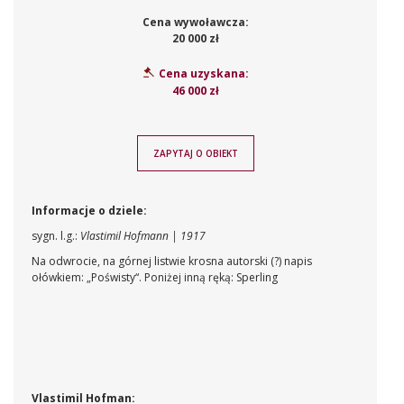
Cena wywoławcza:
20 000 zł
Cena uzyskana:
46 000 zł
ZAPYTAJ O OBIEKT
Informacje o dziele:
sygn. l.g.:
Vlastimil Hofmann | 1917
Na odwrocie, na górnej listwie krosna autorski (?) napis
ołówkiem: „Poświsty“. Poniżej inną ręką: Sperling
Vlastimil Hofman: