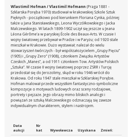
Wlastimil Hofman / Vlastimil Hofmann
(Praga 1881 -
Szklarska Poręba 1970) studiował w krakowskiej Szkole Sztuk
Pięknych - początkowo pod kierunkiem Floriana Cynka, później
także u Jana Stanisławskiego, Leona Wyczółkowskiego i Jacka
Malczewskiego. W latach 1899-1902 uczył się jeszcze u Jeana
Léona Gérôme’a w paryskiej École des Beaux-Arts. W czasie I
wojny światowej przebywał w Pradze i w Paryżu; od 1920 stale
mieszkał w Krakowie. Dużo wystawiał; należał do wielu
stowarzyszeń twórczych - był współzałożycielem „Grupy Pięciu”
(1905) i „Grupy Zero” (1908), członkiem Związku Artystów
Czeskich „Manes”, a od 1911 członkiem Tow. Artystów Polskich
„Sztuka”. W czasie II wojny światowej poprzez ZSRR i Turcję
przedostał się do Jerozolimy, skąd w roku 1946 wrócił do
Krakowa. Od roku 1947 stale mieszkał w Szklarskiej Porębie.
Hofman malował przede wszystkim fantastyczno-symboliczne
kompozycje o motywach ludowych oraz sceny rodzajowe,
portrety i pejzaże. Jego obrazy mimo bliskich analogii i
powiązań ze sztuką Malczewskiego odznaczają się zawsze
indywidualnym charakterem, stylem i nastrojem.
Data
Nr
aukcji
kat
Wywoławcza
Uzyskana
Zmień: