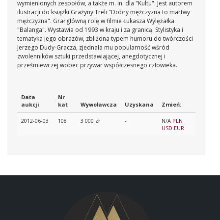
wymienionych zespołów, a także m. in. dla "Kultu". Jest autorem
ilustracji do książki Grażyny Treli "Dobry mężczyzna to martwy
mężczyzna". Grał główną rolę w filmie Łukasza Wylężałka
"Balanga". Wystawia od 1993 w kraju i za granicą. Stylistyka i
tematyka jego obrazów, zbliżona typem humoru do twórczości
Jerzego Dudy-Gracza, zjednała mu popularność wśród
zwolenników sztuki przedstawiającej, anegdotycznej i
prześmiewczej wobec przywar współczesnego człowieka.
Data
Nr
aukcji
kat
Wywoławcza
Uzyskana
Zmień:
2012-06-03
108
3 000 zł
-
N/A
PLN
USD
EUR