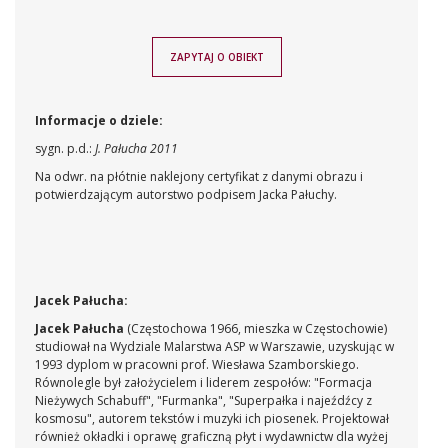
ZAPYTAJ O OBIEKT
Informacje o dziele:
sygn. p.d.:
J. Pałucha 2011
Na odwr. na płótnie naklejony certyfikat z danymi obrazu i
potwierdzającym autorstwo podpisem Jacka Pałuchy.
Jacek Pałucha:
Jacek Pałucha
(Częstochowa 1966, mieszka w Częstochowie)
studiował na Wydziale Malarstwa ASP w Warszawie, uzyskując w
1993 dyplom w pracowni prof. Wiesława Szamborskiego.
Równolegle był założycielem i liderem zespołów: "Formacja
Nieżywych Schabuff", "Furmanka", "Superpałka i najeźdźcy z
kosmosu", autorem tekstów i muzyki ich piosenek. Projektował
również okładki i oprawę graficzną płyt i wydawnictw dla wyżej