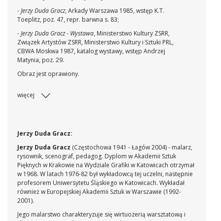
-
Jerzy Duda Gracz
, Arkady Warszawa 1985, wstęp K.T.
Toeplitz, poz. 47, repr. barwna s. 83;
-
Jerzy Duda Gracz - Wystawa
, Ministerstwo Kultury ZSRR,
Związek Artystów ZSRR, Ministerstwo Kultury i Sztuki PRL,
CBWA Moskwa 1987, katalog wystawy, wstęp Andrzej
Matynia, poz. 29.
Obraz jest oprawiony.
więcej
Jerzy Duda Gracz:
Jerzy Duda Gracz
(Częstochowa 1941 - Łagów 2004) - malarz,
rysownik, scenograf, pedagog. Dyplom w Akademii Sztuk
Pięknych w Krakowie na Wydziale Grafiki w Katowicach otrzymał
w 1968. W latach 1976-82 był wykładowcą tej uczelni, następnie
profesorem Uniwersytetu Śląskiego w Katowicach. Wykładał
również w Europejskiej Akademii Sztuk w Warszawie (1992-
2001).
Jego malarstwo charakteryzuje się wirtuozerią warsztatową i