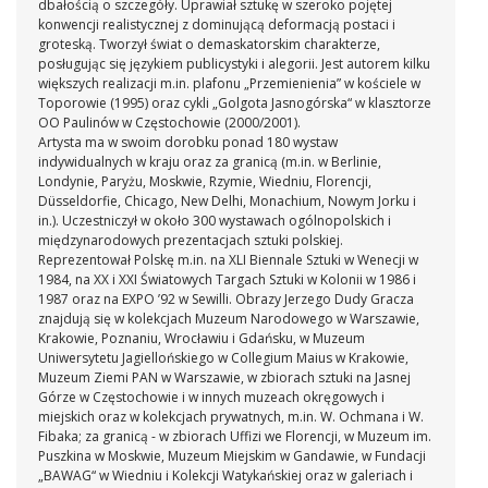
dbałością o szczegóły. Uprawiał sztukę w szeroko pojętej
konwencji realistycznej z dominującą deformacją postaci i
groteską. Tworzył świat o demaskatorskim charakterze,
posługując się językiem publicystyki i alegorii. Jest autorem kilku
większych realizacji m.in. plafonu „Przemienienia” w kościele w
Toporowie (1995) oraz cykli „Golgota Jasnogórska“ w klasztorze
OO Paulinów w Częstochowie (2000/2001).
Artysta ma w swoim dorobku ponad 180 wystaw
indywidualnych w kraju oraz za granicą (m.in. w Berlinie,
Londynie, Paryżu, Moskwie, Rzymie, Wiedniu, Florencji,
Düsseldorfie, Chicago, New Delhi, Monachium, Nowym Jorku i
in.). Uczestniczył w około 300 wystawach ogólnopolskich i
międzynarodowych prezentacjach sztuki polskiej.
Reprezentował Polskę m.in. na XLI Biennale Sztuki w Wenecji w
1984, na XX i XXI Światowych Targach Sztuki w Kolonii w 1986 i
1987 oraz na EXPO ’92 w Sewilli.
Obrazy Jerzego Dudy Gracza
znajdują się w kolekcjach Muzeum Narodowego w Warszawie,
Krakowie, Poznaniu, Wrocławiu i Gdańsku, w Muzeum
Uniwersytetu Jagiellońskiego w Collegium Maius w Krakowie,
Muzeum Ziemi PAN w Warszawie, w zbiorach sztuki na Jasnej
Górze w Częstochowie i w innych muzeach okręgowych i
miejskich oraz w kolekcjach prywatnych, m.in. W. Ochmana i W.
Fibaka; za granicą - w zbiorach Uffizi we Florencji, w Muzeum im.
Puszkina w Moskwie, Muzeum Miejskim w Gandawie, w Fundacji
„BAWAG“ w Wiedniu i Kolekcji Watykańskiej oraz w galeriach i