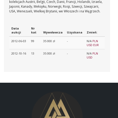
kolekcjach Austrii, Belgii, Czech, Danii, Francji, Holandii, Izraela,
Japonii, Kanady, Meksyku, Norwegii, Rosji, Szwecji, Szwajcarii,
USA, Wenezueli, Wielkiej Brytanii, we Włoszech i na Węgrzech.
Data
Nr
aukcji
kat
Wywoławcza
Uzyskana
Zmień:
2012-06-03
99
35 000 zł
-
N/A
PLN
USD
EUR
2012-10-16
13
35 000 zł
-
N/A
PLN
USD