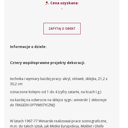
Cena uzyskana:
-
ZAPYTAJ O OBIEKT
Informacje o dziele:
Cztery współoprawne projekty dekoracji.
technika i wymiary każdej pracy: akryl, ołówek, sklejka, 21,2 x
30,2 cm
oznaczone kolejno od 1 do 4 (cyfry zatarte, na licach l.g.)
na każdej na odwrocie na sklejce sygn.:
winiarski
|
dekoracja
do TRAGEDII OPTYMISTYCZNEJ
W latach 1967-77 Winiarski realizował prace scenograficzne,
m.in. do takich sztuk, jak
Medea
Eurypidesa,
Makbet
i
Otello