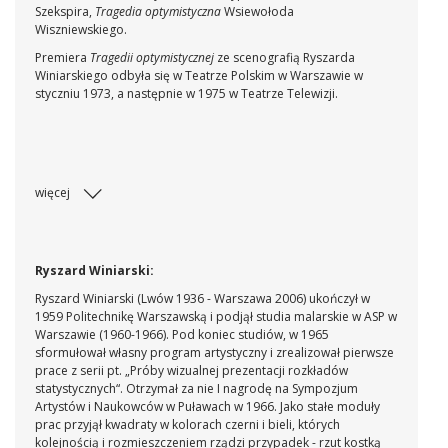
Szekspira,
Tragedia optymistyczna
Wsiewołoda
Wiszniewskiego.
Premiera
Tragedii optymistycznej
ze scenografią Ryszarda
Winiarskiego odbyła się w Teatrze Polskim w Warszawie w
styczniu 1973, a następnie w 1975 w Teatrze Telewizji.
więcej
Ryszard Winiarski:
Ryszard Winiarski
(Lwów 1936 - Warszawa 2006)
ukończył w
1959 Politechnikę Warszawską i podjął studia malarskie w ASP w
Warszawie (1960-1966). Pod koniec studiów, w 1965
sformułował własny program artystyczny i zrealizował pierwsze
prace z serii pt. „Próby wizualnej prezentacji rozkładów
statystycznych“. Otrzymał za nie I nagrodę na Sympozjum
Artystów i Naukowców w Puławach w 1966. Jako stałe moduły
prac przyjął kwadraty w kolorach czerni i bieli, których
kolejnością i rozmieszczeniem rządzi przypadek - rzut kostką