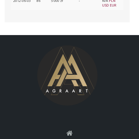
2012-06-03
86
5 000 zł
-
N/A
PLN
USD
EUR