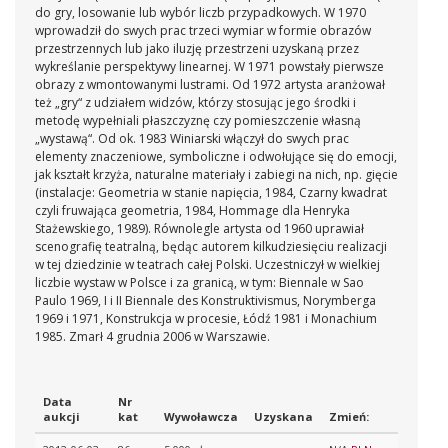
do gry, losowanie lub wybór liczb przypadkowych. W 1970
wprowadził do swych prac trzeci wymiar w formie obrazów
przestrzennych lub jako iluzję przestrzeni uzyskaną przez
wykreślanie perspektywy linearnej. W 1971 powstały pierwsze
obrazy z wmontowanymi lustrami. Od 1972 artysta aranżował
też „gry“ z udziałem widzów, którzy stosując jego środki i
metodę wypełniali płaszczyznę czy pomieszczenie własną
„wystawą“. Od ok. 1983 Winiarski włączył do swych prac
elementy znaczeniowe, symboliczne i odwołujące się do emocji,
jak kształt krzyża, naturalne materiały i zabiegi na nich, np. gięcie
(instalacje: Geometria w stanie napięcia, 1984, Czarny kwadrat
czyli fruwająca geometria, 1984, Hommage dla Henryka
Stażewskiego, 1989). Równolegle artysta od 1960 uprawiał
scenografię teatralną, będąc autorem kilkudziesięciu realizacji
w tej dziedzinie w teatrach całej Polski. Uczestniczył w wielkiej
liczbie wystaw w Polsce i za granicą, w tym: Biennale w Sao
Paulo 1969, I i II Biennale des Konstruktivismus, Norymberga
1969 i 1971, Konstrukcja w procesie, Łódź 1981 i Monachium
1985. Zmarł 4 grudnia 2006 w Warszawie.
Data
Nr
aukcji
kat
Wywoławcza
Uzyskana
Zmień: