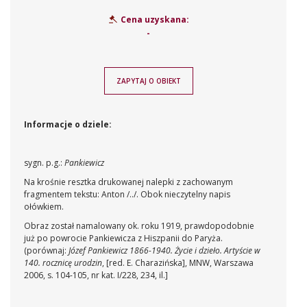
Cena uzyskana:
-
ZAPYTAJ O OBIEKT
Informacje o dziele:
sygn. p.g.:
Pankiewicz
Na krośnie resztka drukowanej nalepki z zachowanym
fragmentem tekstu: Anton /../. Obok nieczytelny napis
ołówkiem.
Obraz został namalowany ok. roku 1919, prawdopodobnie
już po powrocie Pankiewicza z Hiszpanii do Paryża.
(porównaj:
Józef Pankiewicz 1866-1940. Życie i dzieło. Artyście w
140. rocznicę urodzin
, [red. E. Charazińska], MNW, Warszawa
2006, s. 104-105, nr kat. I/228, 234, il.]