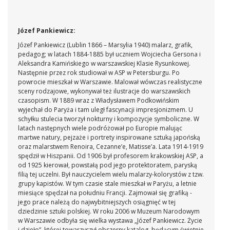
Józef Pankiewicz:
Józef Pankiewicz (Lublin 1866 – Marsylia 1940) malarz, grafik,
pedagog; w latach 1884-1885 był uczniem Wojciecha Gersona i
Aleksandra Kamińskiego w warszawskiej Klasie Rysunkowej.
Następnie przez rok studiował w ASP w Petersburgu. Po
powrocie mieszkał w Warszawie. Malował wówczas realistyczne
sceny rodzajowe, wykonywał też ilustracje do warszawskich
czasopism. W 1889 wraz z Władysławem Podkowińskim
wyjechał do Paryża i tam uległ fascynacji impresjonizmem. U
schyłku stulecia tworzył nokturny i kompozycje symboliczne. W
latach następnych wiele podróżował po Europie malując
martwe natury, pejzaże i portrety inspirowane sztuką japońską
oraz malarstwem Renoira, Cezanne’e, Matisse’a. Lata 1914-1919
spędził w Hiszpanii. Od 1906 był profesorem krakowskiej ASP, a
od 1925 kierował, powstałą pod jego protektoratem, paryską
filią tej uczelni. Był nauczycielem wielu malarzy-kolorystów z tzw.
grupy kapistów. W tym czasie stale mieszkał w Paryżu, a letnie
miesiące spędzał na południu Francji. Zajmował się grafiką -
jego prace należą do najwybitniejszych osiągnięć w tej
dziedzinie sztuki polskiej. W roku 2006 w Muzeum Narodowym
w Warszawie odbyła się wielka wystawa „Józef Pankiewicz. Życie
i dzieło”, której towarzyszył obszerny katalog, będącym świetnie