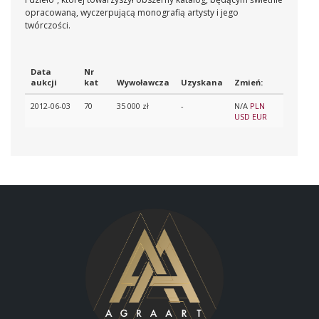
opracowaną, wyczerpującą monografią artysty i jego
twórczości.
Data
Nr
aukcji
kat
Wywoławcza
Uzyskana
Zmień:
2012-06-03
70
35 000 zł
-
N/A
PLN
USD
EUR