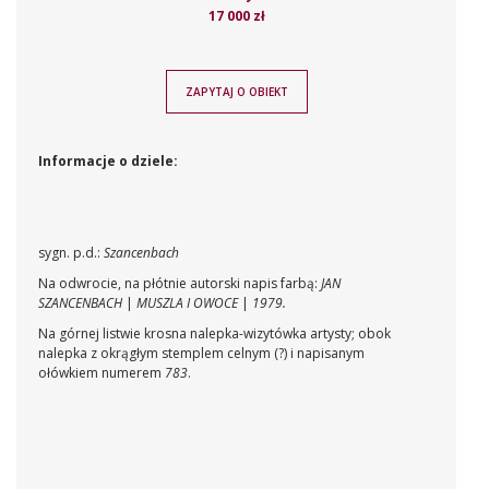
17 000 zł
ZAPYTAJ O OBIEKT
Informacje o dziele:
sygn. p.d.:
Szancenbach
Na odwrocie, na płótnie autorski napis farbą:
JAN
SZANCENBACH
|
MUSZLA I OWOCE
|
1979.
Na górnej listwie krosna nalepka-wizytówka artysty; obok
nalepka z okrągłym stemplem celnym (?) i napisanym
ołówkiem numerem
783
.