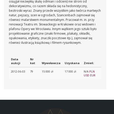
osiągał niezwykłą skalę odmian i odcieni) nie stroni od
dekoratywizmu, co razem składa się na hedonistyczny,
beztroski wyraz. Znany przede wszystkim jako twórca martwych
natur, pejzaży, scen w ogrodach, Szancenbach zajmował się
również malarstwem monumentalnym. Pracował m. in. przy
renowacji Teatru im. Słowackiego w Krakowie oraz widowni i
plafonu Opery we Wrocławiu. Innym wątkiem jego sztuki było
projektowanie graficzne (znaki firmowe, plakaty, okładki,
opakowania, etykiety, znaczki pocztowe itp.), zajmował się
również ilustracją książkową i filmem rysunkowym.
Data
Nr
aukcji
kat
Wywoławcza
Uzyskana
Zmień:
2012-06-03
79
15 000 zł
17 000 zł
N/A
PLN
USD
EUR