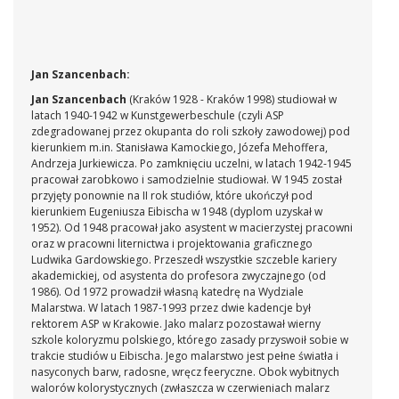
Jan Szancenbach:
Jan Szancenbach
(Kraków 1928 - Kraków 1998) studiował w
latach 1940-1942 w Kunstgewerbeschule (czyli ASP
zdegradowanej przez okupanta do roli szkoły zawodowej) pod
kierunkiem m.in. Stanisława Kamockiego, Józefa Mehoffera,
Andrzeja Jurkiewicza. Po zamknięciu uczelni, w latach 1942-1945
pracował zarobkowo i samodzielnie studiował. W 1945 został
przyjęty ponownie na II rok studiów, które ukończył pod
kierunkiem Eugeniusza Eibischa w 1948 (dyplom uzyskał w
1952). Od 1948 pracował jako asystent w macierzystej pracowni
oraz w pracowni liternictwa i projektowania graficznego
Ludwika Gardowskiego. Przeszedł wszystkie szczeble kariery
akademickiej, od asystenta do profesora zwyczajnego (od
1986). Od 1972 prowadził własną katedrę na Wydziale
Malarstwa. W latach 1987-1993 przez dwie kadencje był
rektorem ASP w Krakowie. Jako malarz pozostawał wierny
szkole koloryzmu polskiego, którego zasady przyswoił sobie w
trakcie studiów u Eibischa. Jego malarstwo jest pełne światła i
nasyconych barw, radosne, wręcz feeryczne. Obok wybitnych
walorów kolorystycznych (zwłaszcza w czerwieniach malarz