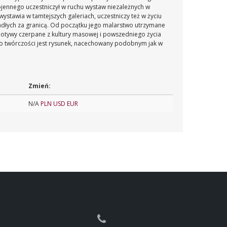
ojennego uczestniczył w ruchu wystaw niezależnych w
stawia w tamtejszych galeriach, uczestniczy też w życiu
siadłych za granicą. Od początku jego malarstwo utrzymane
motywy czerpane z kultury masowej i powszedniego życia
o twórczości jest rysunek, nacechowany podobnym jak w
Zmień:
N/A
PLN
USD
EUR