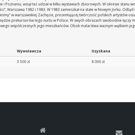
 i Poznaniu, wziął też udział w kilku wystawach zbiorowych. W okresie stanu w
ci”, Warszawa 1982 i 1983. W 1983 zamieszkał na stałe w Nowym Jorku. Odtąd wy
steśmy” w warszawskiej Zachęcie, prezentującej twórczość polskich artystów o
w rzędzie prekursorów tego nurtu w Polsce. W swych obrazach swobodnie łączy 
orowego współczesnych jego mieszkańców. Obok malarstwa ważnym wątkiem jeg
Wywoławcza
Uzyskana
3 500 zł
8 000 zł