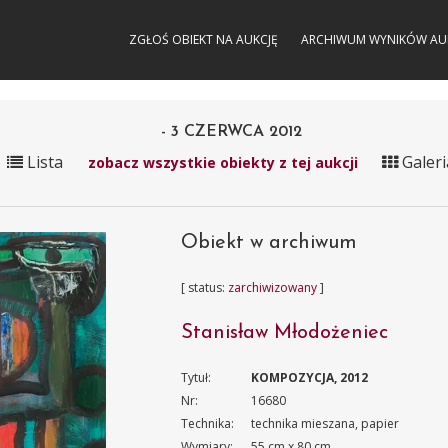
ZGŁOŚ OBIEKT NA AUKCJĘ
ARCHIWUM WYNIKÓW AU
- 3 CZERWCA 2012
Lista
Galeri
zobacz wszystkie obiekty z tej aukcji
Obiekt w archiwum
[ status:
zarchiwizowany
]
Stanisław Młodożeniec
Tytuł:
KOMPOZYCJA, 2012
Nr:
16680
Technika:
technika mieszana, papier
Wymiary:
55 cm x 80 cm