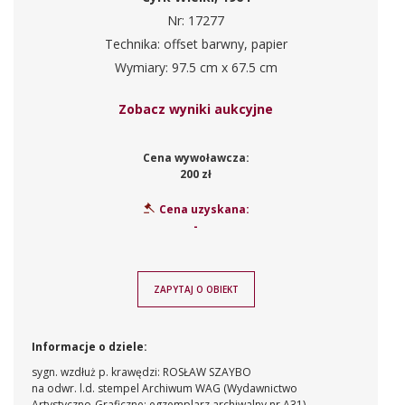
Nr: 17277
Technika: offset barwny, papier
Wymiary: 97.5 cm x 67.5 cm
Zobacz wyniki aukcyjne
Cena wywoławcza:
200 zł
Cena uzyskana:
-
ZAPYTAJ O OBIEKT
Informacje o dziele:
sygn. wzdłuż p. krawędzi: ROSŁAW SZAYBO
na odwr. l.d. stempel Archiwum WAG (Wydawnictwo
Artystyczno-Graficzne; egzemplarz archiwalny nr A31)