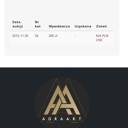
Data
Nr
aukcji
kat
Wywoławcza
Uzyskana
Zmień:
2012-11-20
56
200 zł
-
N/A
PLN
USD