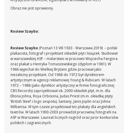
Obraz nie jest oprawiony.
Rosław Szaybo:
Rosław Szaybo
(Poznań 13 VIII 1933 - Warszawa 2019) – polski
plakacista, fotograf i projektant okładek płyt i książek. Studiował
w warszawskiej ASP – malarstwo w pracowni Wojciecha Fangora
oraz plakat u Henryka Tomaszewskiego (dyplom w 1961). W
1966 wyjechał do Wielkiej Brytanii gdzie pracował jako
niezależny projektant. Od 1968 do 1972 był dyrektorem
artystycznym w agencji reklamowej Young & Rubicam. W latach
1972 – 1988 (jako dyrektor artystyczny w firmie fonograficznej
CBS Records) zaprojektował ok. 2000 okładek płyt, m.in. dla
Eltona Johna, Roya Orbisona, Judas Priest (m.in. okładkę płyty
‘British Steel’ i logo zespołu), Santany, Janis Joplin oraz Johna
Williamsa. W tym czasie projektował też plakaty dla angielskich
teatrów. W latach 1993-2003 prowadził pracownię fotografii na
ASP w Warszawie. Laureat licznych nagród oraz juror konkursów
polskich i zagranicznych.