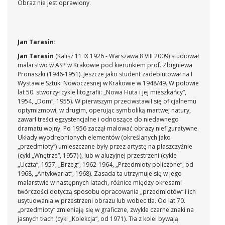
Obraz nie jest oprawiony.
Jan Tarasin:
Jan Tarasin
(Kalisz 11 IX 1926 - Warszawa 8 VIII 2009) studiował
malarstwo w ASP w Krakowie pod kierunkiem prof. Zbigniewa
Pronaszki (1946-1951). Jeszcze jako student zadebiutował na I
Wystawie Sztuki Nowoczesnej w Krakowie w 1948/49. W połowie
lat 50. stworzył cykle litografii: „Nowa Huta i jej mieszkańcy“,
1954, „Dom“, 1955). W pierwszym przeciwstawił się oficjalnemu
optymizmowi, w drugim, operując symboliką martwej natury,
zawarł treści egzystencjalne i odnoszące do niedawnego
dramatu wojny. Po 1956 zaczął malować obrazy niefiguratywne.
Układy wyodrębnionych elementów (określanych jako
„przedmioty“) umieszczane były przez artystę na płaszczyźnie
(cykl „Wnętrze“, 1957) ), lub w aluzyjnej przestrzeni (cykle
„Uczta“, 1957, „Brzeg“, 1962-1964, „Przedmioty policzone“, od
1968, „Antykwariat“, 1968). Zasada ta utrzymuje się w jego
malarstwie w następnych latach, różnice między okresami
twórczości dotyczą sposobu opracowania „przedmiotów“ i ich
usytuowania w przestrzeni obrazu lub wobec tła. Od lat 70.
„przedmioty“ zmieniają się w graficzne, zwykle czarne znaki na
jasnych tłach (cykl „Kolekcja“, od 1971). Tła z kolei bywają