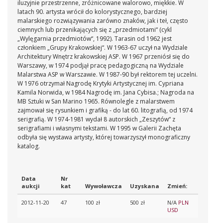
iluzyjnie przestrzenne, zróżnicowane walorowo, miękkie. W
latach 90. artysta wrócił do kolorystycznego, bardziej
malarskiego rozwiązywania zarówno znaków, jak i teł, często
ciemnych lub przenikających się z „przedmiotami“ (cykl
„Wylęgarnia przedmiotów“, 1992). Tarasin od 1962 jest
członkiem „Grupy Krakowskiej“. W 1963-67 uczył na Wydziale
Architektury Wnętrz krakowskiej ASP. W 1967 przeniósł się do
Warszawy, w 1974 podjął pracę pedagogiczną na Wydziale
Malarstwa ASP w Warszawie. W 1987-90 był rektorem tej uczelni.
W 1976 otrzymał Nagrodę Krytyki Artystycznej im. Cypriana
Kamila Norwida, w 1984 Nagrodę im. Jana Cybisa.; Nagroda na
MB Sztuki w San Marino 1965. Równolegle z malarstwem
zajmował się rysunkiem i grafiką - do lat 60. litografią, od 1974
serigrafią. W 1974-1981 wydał 8 autorskich „Zeszytów“ z
serigrafiami i własnymi tekstami. W 1995 w Galerii Zachęta
odbyła się wystawa artysty, której towarzyszył monograficzny
katalog.
Data
Nr
aukcji
kat
Wywoławcza
Uzyskana
Zmień:
2012-11-20
47
100 zł
500 zł
N/A
PLN
USD