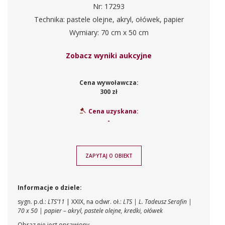
Nr: 17293
Technika: pastele olejne, akryl, ołówek, papier
Wymiary: 70 cm x 50 cm
Zobacz wyniki aukcyjne
Cena wywoławcza:
300 zł
Cena uzyskana:
-
ZAPYTAJ O OBIEKT
Informacje o dziele:
sygn. p.d.:
LTS’11
| XXIX, na odwr. oł.:
LTS | L. Tadeusz Serafin |
70 x 50 | papier – akryl, pastele olejne, kredki, ołówek
Obraz nie jest oprawiony.