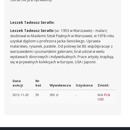
Leszek Tadeusz Serafin:
Leszek Tadeusz Serafin
(ur. 1953 w Warszawie) – malarz;
studiował w Akademii Sztuk Pięknych w Warszawie, w 1978 roku
uzyskał dyplom u profesora Jacka Sienickiego. Uprawia
malarstwo, rysunek, pastele. Od połowy lat 80. współpracuje z
warszawskimi i poznańskimi galeriami, brał udział w wielu
wystawach zbiorowych i indywidualnych. Prace artysty znajdują
się w prywatnych kolekcjach w Europie, USA i Japonii.
Data
Nr
aukcji
kat
Wywoławcza
Uzyskana
Zmień:
2012-11-20
39
300 zł
-
N/A
PLN
USD