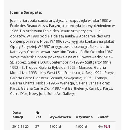
Joanna Sarapata:
Joanna Sarapata studia artystyczne rozpoczęła w roku 1983 w
École des Beaux-Arts w Paryżu, a ukończyła je z wyróżnieniem w
1986. Do Archiwum École des Beaux-Arts przyjęto 11 jej
obrazów. W 1990 podjęła dalszą naukę w Academie des Arts
Contemporaire w Nicei. W 1996 roku wygrała konkurs na plakat
Opery Paryskiej. W 1997 przygotowała scenografię koncertu
Katarzyny Groniec w warszawskim Teatrze Buffo.Od roku 1987
swoje malarskie prace pokazywała na wielu wystawach:-1987 –
St.Tropez, Galeria D’Art Contemporin;-1989 – Stuttgart;-1991 i
1992 – St.Tropez, Galeria Bybelos;-1992 – Monaco, Galeria
Mona Liza;-1993 – Key West i San Francisco, U.S.A.;-1994 – Paryż,
Galeria Carre D’or oraz Gstaadt, Szwajcaria;-1995 – Francja,
Galeria Chantal Nobel;-1996 – Wenecja, Galeria Venezia oraz
Paryż, Galeria Carre D’or;-1997 – St.Barthelemy, Karaiby; Paryż,
Carre D’or; Nowy Jork, Soho Art Gallery;
Data
Nr
aukcji
kat
Wywoławcza
Uzyskana
Zmień:
2012-11-20
37
1 000 zł
1 900 zł
N/A
PLN