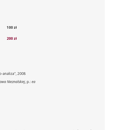
100 zł
200 zł
o-analiza", 2008
awa Nieznalskiej
, p.:
ea