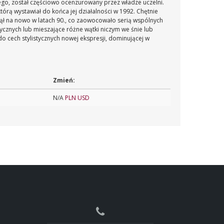
go, został częściowo ocenzurowany przez władze uczelni.
órą wystawiał do końca jej działalności w 1992. Chętnie
ł na nowo w latach 90., co zaowocowało serią wspólnych
ycznych lub mieszające różne wątki niczym we śnie lub
o cech stylistycznych nowej ekspresji, dominującej w
Zmień:
N/A
PLN
USD