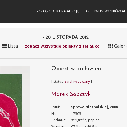
ZGŁOŚ OBIEKT NA AUKCJĘ
ARCHIWUM WYNIKÓW AU
- 20 LISTOPADA 2012
Lista
Galeri
zobacz wszystkie obiekty z tej aukcji
Obiekt w archiwum
[ status:
zarchiwizowany
]
Marek Sobczyk
Tytuł:
Sprawa Nieznalskiej, 2008
Nr:
17303
Technika:
serigrafia, papier
Wymiary:
67.8 cm x 49.6 cm