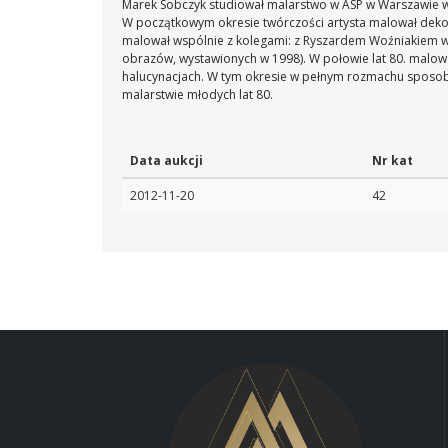
Marek Sobczyk studiował malarstwo w ASP w Warszawie w 
W początkowym okresie twórczości artysta malował dekora
malował wspólnie z kolegami: z Ryszardem Woźniakiem w
obrazów, wystawionych w 1998). W połowie lat 80. malowa
halucynacjach. W tym okresie w pełnym rozmachu sposobie 
malarstwie młodych lat 80.
Data aukcji
Nr kat
2012-11-20
42