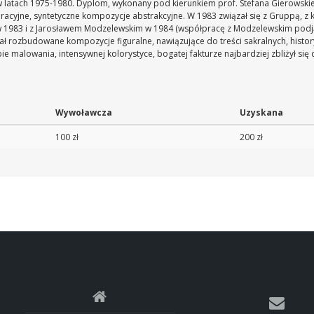
latach 1975-1980. Dyplom, wykonany pod kierunkiem prof. Stefana Gierowskie
cyjne, syntetyczne kompozycje abstrakcyjne. W 1983 związał się z Gruppą, z kt
 1983 i z Jarosławem Modzelewskim w 1984 (współpracę z Modzelewskim podją
ł rozbudowane kompozycje figuralne, nawiązujące do treści sakralnych, histor
malowania, intensywnej kolorystyce, bogatej fakturze najbardziej zbliżył się d
Wywoławcza
Uzyskana
100 zł
200 zł