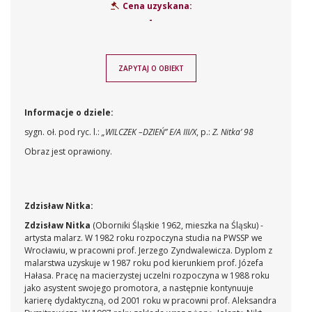
Cena uzyskana:
-
ZAPYTAJ O OBIEKT
Informacje o dziele:
sygn. oł. pod ryc. l.:
„WILCZEK –DZIEŃ” E/A III/X
, p.:
Z. Nitka’ 98
Obraz jest oprawiony.
Zdzisław Nitka:
Zdzisław Nitka
(Oborniki Śląskie 1962, mieszka na Śląsku) -
artysta malarz. W 1982 roku rozpoczyna studia na PWSSP we
Wrocławiu, w pracowni prof. Jerzego Zyndwalewicza. Dyplom z
malarstwa uzyskuje w 1987 roku pod kierunkiem prof. Józefa
Hałasa. Pracę na macierzystej uczelni rozpoczyna w 1988 roku
jako asystent swojego promotora, a następnie kontynuuje
karierę dydaktyczną, od 2001 roku w pracowni prof. Aleksandra