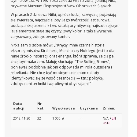
Dymitrowicza. W 1997 roku zakłada wraz z żoną, Jolantą Nikt,
prywatne Muzeum Ekspresjonistów w Obornikach Śląskich.
W pracach Zdzisława Nitki, oprócz ludzi, zazwyczaj pojawiają
się zwierzęta, najczęściej psy. Jego twórczość jest surowa,
budząca skojarzenia z tzw. sztuką prymitywną; najistotniejszym
jej elementem staje się czysty, żywy kolor, a także wyraźnie
zarysowany, zdecydowany kontur.
Nitka sam o sobie mówi: „"Kręcą" mnie czarne historie
ekspresjonistów: Kirchnera, Muncha czy Noldego. Jest to dla
mnie źródło inspiracji oraz energia, która sprawia, że ciągle
chcę być malarzem. Maluję słuchając "The Rolling Stones",
ponieważ podobnie jak oni odpowiada mi rola outsidera i
rebelianta. Nie chcę być modnym i nie mam ochoty
identyfikować się ze współczesnością — tzn.: polityką,
zdobyczami techniki i wątpliwymi obyczajami.”
Data
Nr
aukcji
kat
Wywoławcza
Uzyskana
Zmień:
2012-11-20
32
1 000 zł
-
N/A
PLN
USD