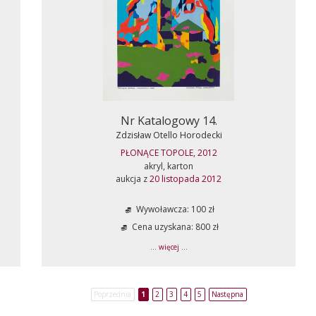
Nr Katalogowy 14.
Zdzisław Otello Horodecki
PŁONĄCE TOPOLE, 2012
akryl, karton
aukcja z
20 listopada 2012
Wywoławcza: 100 zł
Cena uzyskana: 800 zł
... więcej ...
Poprzednia
1
2
3
4
5
Następna