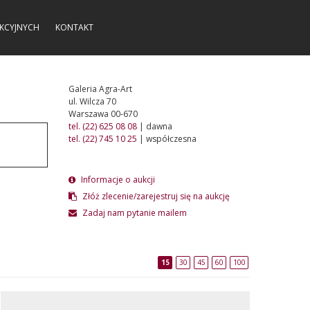
KCYJNYCH
KONTAKT
Galeria Agra-Art
ul. Wilcza 70
Warszawa 00-670
tel. (22) 625 08 08
| dawna
tel. (22) 745 10 25
| współczesna
Informacje o aukcji
Złóż zlecenie/zarejestruj się na aukcję
Zadaj nam pytanie mailem
15
30
45
60
100