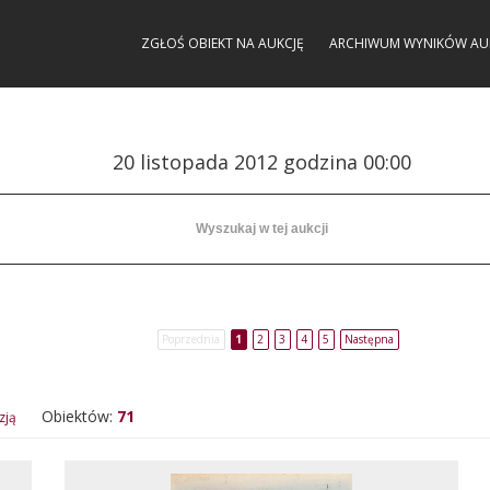
ZGŁOŚ OBIEKT NA AUKCJĘ
ARCHIWUM WYNIKÓW AU
20 listopada 2012 godzina 00:00
Poprzednia
1
2
3
4
5
Następna
Obiektów:
71
zją